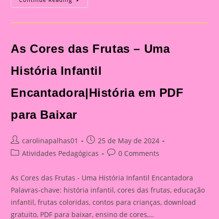
Em
PDF
Gratuita:
Descubra
Os
Nomes
As Cores das Frutas – Uma
Das
Cantigas
De
Roda
História Infantil
Para
Animar
A
Encantadora|História em PDF
Festa
Junina!|Apostila
Com
para Baixar
O
Tema
Cantigas
De
Post
Post
carolinapalhas01
25 de May de 2024
Rodas
author:
Para
published:
Post
Post
Atividades Pedagógicas
0 Comments
A
category:
comments:
Festa
Junina
As Cores das Frutas - Uma História Infantil Encantadora
Palavras-chave: história infantil, cores das frutas, educação
infantil, frutas coloridas, contos para crianças, download
gratuito, PDF para baixar, ensino de cores,…