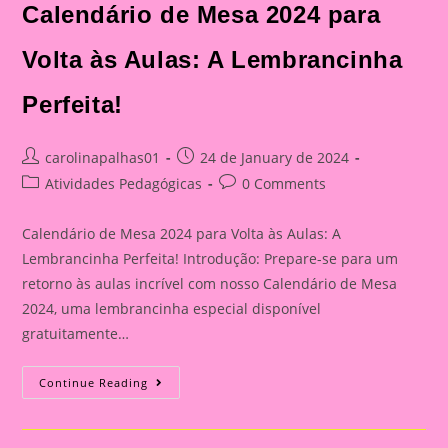
Calendário de Mesa 2024 para
Volta às Aulas: A Lembrancinha
Perfeita!
Post
Post
carolinapalhas01
24 de January de 2024
author:
published:
Post
Post
Atividades Pedagógicas
0 Comments
category:
comments:
Calendário de Mesa 2024 para Volta às Aulas: A
Lembrancinha Perfeita! Introdução: Prepare-se para um
retorno às aulas incrível com nosso Calendário de Mesa
2024, uma lembrancinha especial disponível
gratuitamente…
Calendário
Continue Reading
De
Mesa
2024
Para