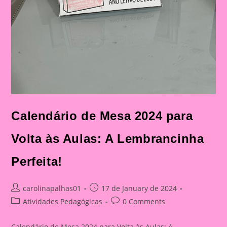
Calendário de Mesa 2024 para
Volta às Aulas: A Lembrancinha
Perfeita!
Post
Post
carolinapalhas01
17 de January de 2024
author:
published:
Post
Post
Atividades Pedagógicas
0 Comments
category:
comments:
Calendário de Mesa 2024 para Volta às Aulas: A