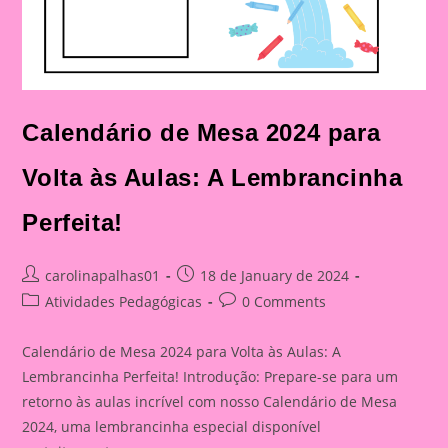
Calendário de Mesa 2024 para
Volta às Aulas: A Lembrancinha
Perfeita!
Post
Post
carolinapalhas01
18 de January de 2024
author:
published:
Post
Post
Atividades Pedagógicas
0 Comments
category:
comments:
Calendário de Mesa 2024 para Volta às Aulas: A
Lembrancinha Perfeita! Introdução: Prepare-se para um
retorno às aulas incrível com nosso Calendário de Mesa
2024, uma lembrancinha especial disponível