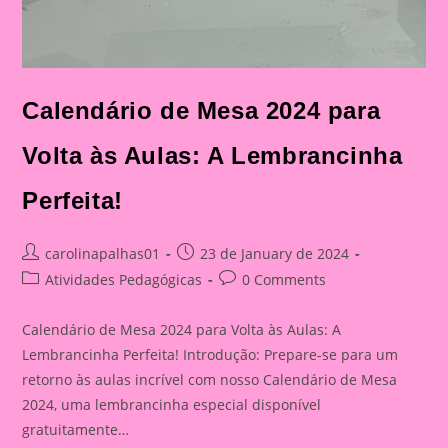
Calendário de Mesa 2024 para
Volta às Aulas: A Lembrancinha
Perfeita!
Post
Post
carolinapalhas01
23 de January de 2024
author:
published:
Post
Post
Atividades Pedagógicas
0 Comments
category:
comments:
Calendário de Mesa 2024 para Volta às Aulas: A
Lembrancinha Perfeita! Introdução: Prepare-se para um
retorno às aulas incrível com nosso Calendário de Mesa
2024, uma lembrancinha especial disponível
gratuitamente…