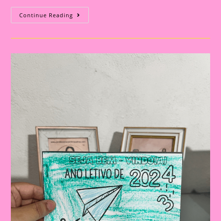
Calendário
Continue Reading
De
Mesa
2024
Para
Volta
Às
Aulas:
A
Lembrancinha
Perfeita!