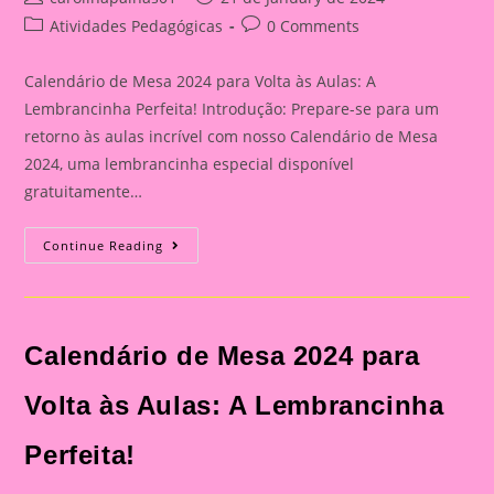
author:
published:
Post
Post
Atividades Pedagógicas
0 Comments
category:
comments:
Calendário de Mesa 2024 para Volta às Aulas: A
Lembrancinha Perfeita! Introdução: Prepare-se para um
retorno às aulas incrível com nosso Calendário de Mesa
2024, uma lembrancinha especial disponível
gratuitamente…
Calendário
Continue Reading
De
Mesa
2024
Para
Volta
Às
Calendário de Mesa 2024 para
Aulas:
A
Lembrancinha
Perfeita!
Volta às Aulas: A Lembrancinha
Perfeita!