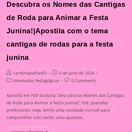
Descubra os Nomes das Cantigas
de Roda para Animar a Festa
Junina!|Apostila com o tema
cantigas de rodas para a festa
junina
Post
Post
carolinapalhas01
6 de June de 2024
author:
published:
Post
Post
Atividades Pedagógicas
0 Comments
category:
comments:
Apostila em PDF Gratuita: Descubra os Nomes das Cantigas
de Roda para Animar a Festa Junina!" Olá, queridos
professores! Hoje, tenho uma novidade incrível para
compartilhar com vocês: uma apostila…
Apostila
Continue Reading