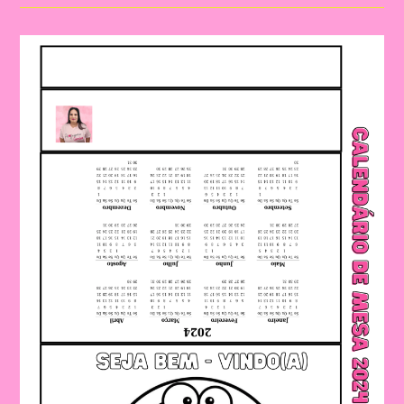
Da
Chapeuzinho
Vermelho|Explorando
A
História
Encantadora
Da
Chapeuzinho
Vermelho