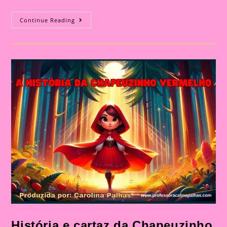
As
Continue Reading
Cores
Das
Frutas
–
Uma
História
Infantil
Encantadora|História
Em
PDF
Para
Baixar
História e cartaz da Chapeuzinho