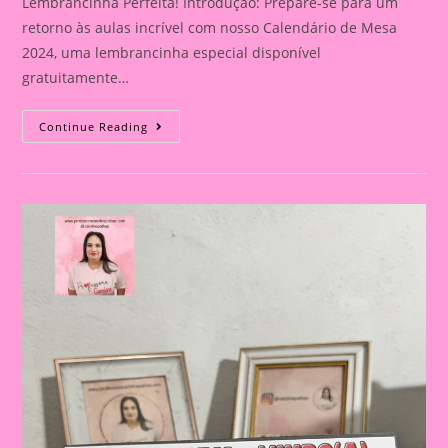
Lembrancinha Perfeita! Introdução: Prepare-se para um
retorno às aulas incrível com nosso Calendário de Mesa
2024, uma lembrancinha especial disponível
gratuitamente…
Calendário
Continue Reading
De
Mesa
2024
Para
Volta
Às
Aulas:
A
Lembrancinha
Perfeita!