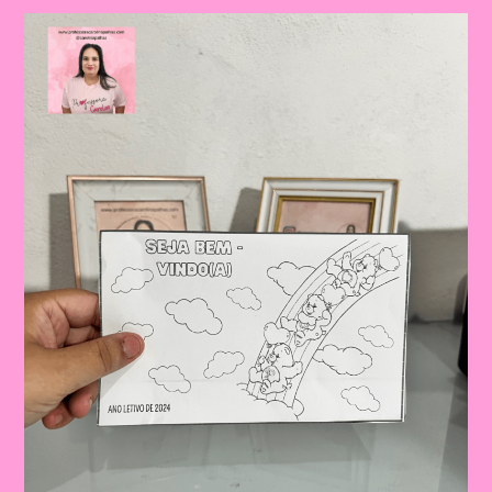
Volta
Às
Aulas:
A
Lembrancinha
Perfeita!