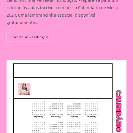
Lembrancinha Perfeita! Introdução: Prepare-se para um
retorno às aulas incrível com nosso Calendário de Mesa
2024, uma lembrancinha especial disponível
gratuitamente…
Calendário
Continue Reading
De
Mesa
2024
Para
Volta
Às
Aulas:
A
Lembrancinha
Perfeita!