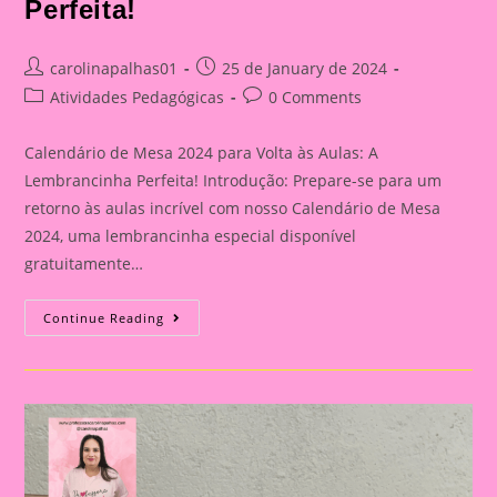
Perfeita!
Post
Post
carolinapalhas01
25 de January de 2024
author:
published:
Post
Post
Atividades Pedagógicas
0 Comments
category:
comments:
Calendário de Mesa 2024 para Volta às Aulas: A
Lembrancinha Perfeita! Introdução: Prepare-se para um
retorno às aulas incrível com nosso Calendário de Mesa
2024, uma lembrancinha especial disponível
gratuitamente…
Calendário
Continue Reading
De
Mesa
2024
Para
Volta
Às
Aulas:
A
Lembrancinha
Perfeita!