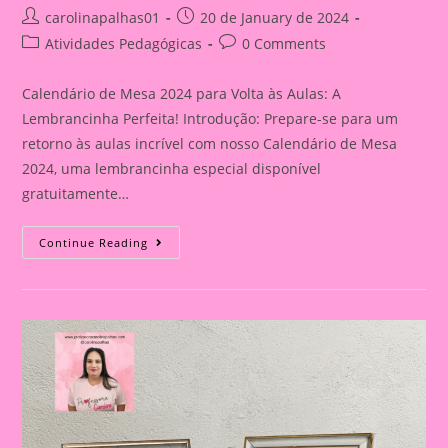
Post
Post
carolinapalhas01
20 de January de 2024
author:
published:
Post
Post
Atividades Pedagógicas
0 Comments
category:
comments:
Calendário de Mesa 2024 para Volta às Aulas: A
Lembrancinha Perfeita! Introdução: Prepare-se para um
retorno às aulas incrível com nosso Calendário de Mesa
2024, uma lembrancinha especial disponível
gratuitamente…
Calendário
Continue Reading
De
Mesa
2024
Para
Volta
Às
Aulas:
A
Lembrancinha
Perfeita!