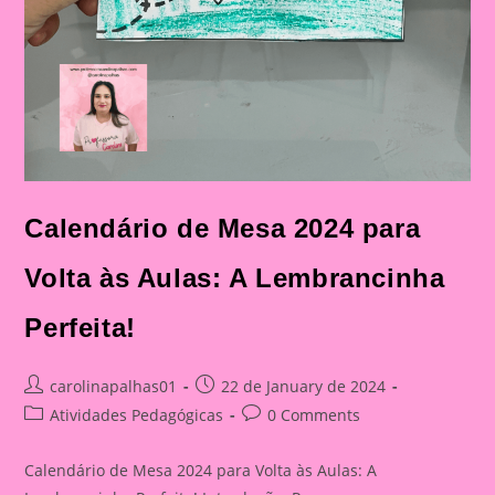
Calendário de Mesa 2024 para
Volta às Aulas: A Lembrancinha
Perfeita!
Post
Post
carolinapalhas01
22 de January de 2024
author:
published:
Post
Post
Atividades Pedagógicas
0 Comments
category:
comments:
Calendário de Mesa 2024 para Volta às Aulas: A