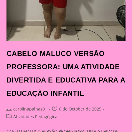
CABELO MALUCO VERSÃO
PROFESSORA: UMA ATIVIDADE
DIVERTIDA E EDUCATIVA PARA A
EDUCAÇÃO INFANTIL
Post
Post
carolinapalhas01
6 de October de 2025
author:
published:
Post
Atividades Pedagógicas
category:
CABELO MALUCO VERSÃO PROFESSORA: UMA ATIVIDADE