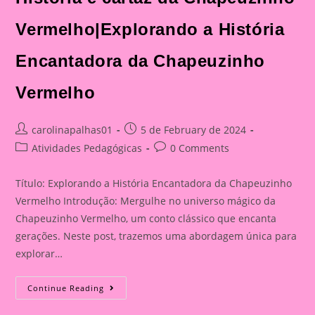
Vermelho|Explorando a História
Encantadora da Chapeuzinho
Vermelho
Post
Post
carolinapalhas01
5 de February de 2024
author:
published:
Post
Post
Atividades Pedagógicas
0 Comments
category:
comments:
Título: Explorando a História Encantadora da Chapeuzinho
Vermelho Introdução: Mergulhe no universo mágico da
Chapeuzinho Vermelho, um conto clássico que encanta
gerações. Neste post, trazemos uma abordagem única para
explorar…
História
Continue Reading
E
Cartaz