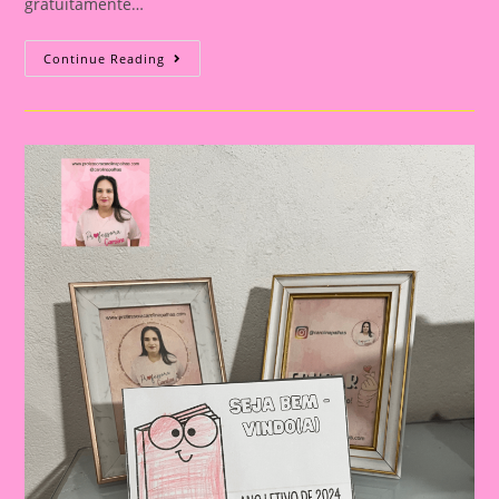
gratuitamente…
Calendário
Continue Reading
De
Mesa
2024
Para
Volta
Às
Aulas:
A
Lembrancinha
Perfeita!