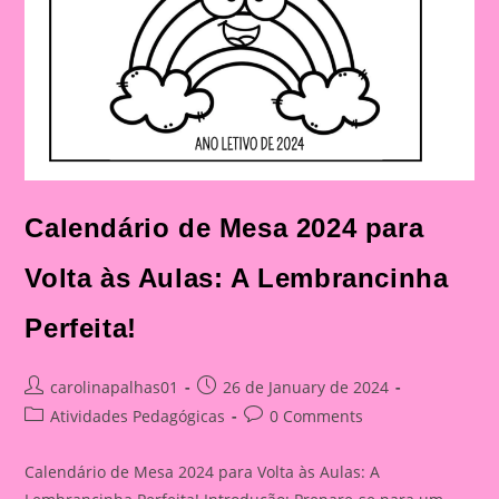
Calendário de Mesa 2024 para
Volta às Aulas: A Lembrancinha
Perfeita!
Post
Post
carolinapalhas01
26 de January de 2024
author:
published:
Post
Post
Atividades Pedagógicas
0 Comments
category:
comments:
Calendário de Mesa 2024 para Volta às Aulas: A