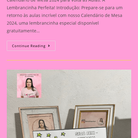
Lembrancinha Perfeita! Introdução: Prepare-se para um
retorno às aulas incrível com nosso Calendário de Mesa
2024, uma lembrancinha especial disponível
gratuitamente…
Calendário
Continue Reading
De
Mesa
2024
Para
Volta
Às
Aulas:
A
Lembrancinha
Perfeita!