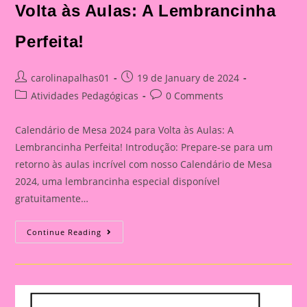
Volta às Aulas: A Lembrancinha
Perfeita!
Post
Post
carolinapalhas01
19 de January de 2024
author:
published:
Post
Post
Atividades Pedagógicas
0 Comments
category:
comments:
Calendário de Mesa 2024 para Volta às Aulas: A
Lembrancinha Perfeita! Introdução: Prepare-se para um
retorno às aulas incrível com nosso Calendário de Mesa
2024, uma lembrancinha especial disponível
gratuitamente…
Calendário
Continue Reading
De
Mesa
2024
Para
Volta
Às
Aulas: