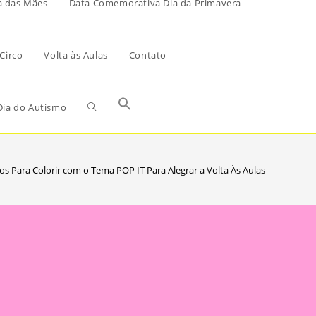
a das Mães
Data Comemorativa Dia da Primavera
Circo
Volta às Aulas
Contato
ia do Autismo
s Para Colorir com o Tema POP IT Para Alegrar a Volta Às Aulas