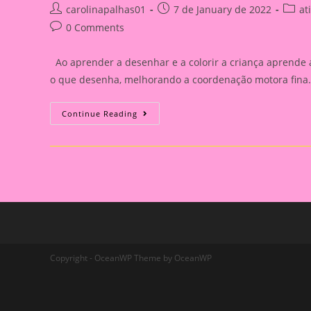
Post
Post
Post
carolinapalhas01
7 de January de 2022
at
author:
published:
catego
Post
0 Comments
comments:
Ao aprender a desenhar e a colorir a criança aprende
o que desenha, melhorando a coordenação motora fina. 
Desenhos
Continue Reading
Para
Colorir
Com
O
Tema
POP
IT
Para
Alegrar
A
Volta
Às
Aulas
Copyright - OceanWP Theme by OceanWP