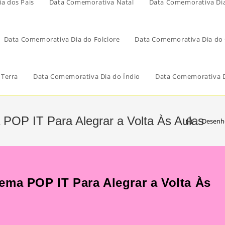
a dos Pais
Data Comemorativa Natal
Data Comemorativa Di
Data Comemorativa Dia do Folclore
Data Comemorativa Dia do 
 Terra
Data Comemorativa Dia do Índio
Data Comemorativa D
POP IT Para Alegrar a Volta Às Aulas
>
Desenho
ema POP IT Para Alegrar a Volta Às