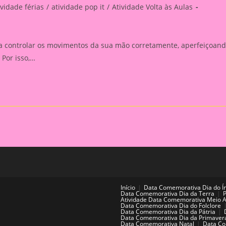
ividade férias
/
atividade pop it
/
Atividade Volta às Aulas
ry:
 a controlar os movimentos da sua mão corretamente, aperfeiçoan
Por isso,…
Início
Data Comemorativa Dia do Í
Data Comemorativa Dia da Terra
Atividade Data Comemorativa Meio 
Data Comemorativa Dia do Folclore
Data Comemorativa Dia da Pátria
Data Comemorativa Dia da Primaver
Data Comemorativa Natal
Data Co