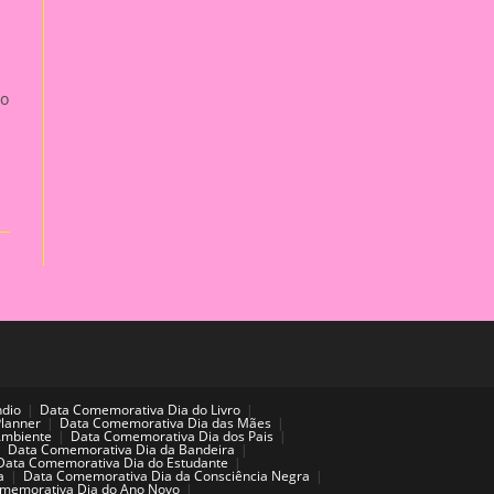
do
ndio
Data Comemorativa Dia do Livro
Planner
Data Comemorativa Dia das Mães
Ambiente
Data Comemorativa Dia dos Pais
Data Comemorativa Dia da Bandeira
Data Comemorativa Dia do Estudante
a
Data Comemorativa Dia da Consciência Negra
memorativa Dia do Ano Novo