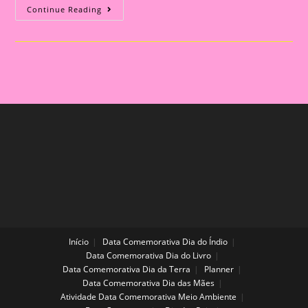
Desenhos
Continue Reading
Para
Colorir
Com
O
Tema
POP
IT
Para
Alegrar
A
Volta
Às
Aulas
Início
Data Comemorativa Dia do Índio
Data Comemorativa Dia do Livro
Data Comemorativa Dia da Terra
Planner
Data Comemorativa Dia das Mães
Atividade Data Comemorativa Meio Ambiente