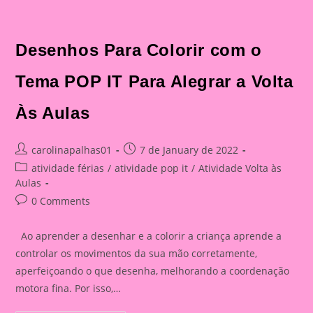
Desenhos Para Colorir com o
Tema POP IT Para Alegrar a Volta
Às Aulas
Post
Post
carolinapalhas01
7 de January de 2022
author:
published:
Post
atividade férias
/
atividade pop it
/
Atividade Volta às
category:
Aulas
Post
0 Comments
comments:
Ao aprender a desenhar e a colorir a criança aprende a
controlar os movimentos da sua mão corretamente,
aperfeiçoando o que desenha, melhorando a coordenação
motora fina. Por isso,…