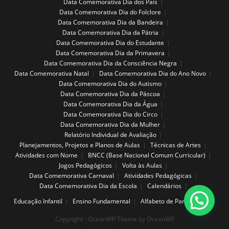
Data Comemorativa Dia dos Pais
Data Comemorativa Dia do Folclore
Data Comemorativa Dia da Bandeira
Data Comemorativa Dia da Pátria
Data Comemorativa Dia do Estudante
Data Comemorativa Dia da Primavera
Data Comemorativa Dia da Consciência Negra
Data Comemorativa Natal
Data Comemorativa Dia do Ano Novo
Data Comemorativa Dia do Autismo
Data Comemorativa Dia da Páscoa
Data Comemorativa Dia da Água
Data Comemorativa Dia do Circo
Data Comemorativa Dia da Mulher
Relatório Individual de Avaliação
Planejamentos, Projetos e Planos de Aulas
Técnicas de Artes
Atividades com Nome
BNCC (Base Nacional Comum Curricular)
Jogos Pedagógicos
Volta às Aulas
Data Comemorativa Carnaval
Atividades Pedagógicas
Data Comemorativa Dia da Escola
Calendários
Educação Infantil
Ensino Fundamental
Alfabeto de Parede
Copyright - OceanWP Theme by OceanWP