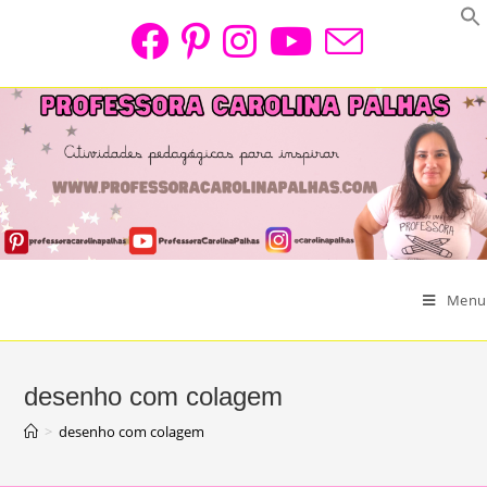
Skip
to
content
Menu
desenho com colagem
>
desenho com colagem