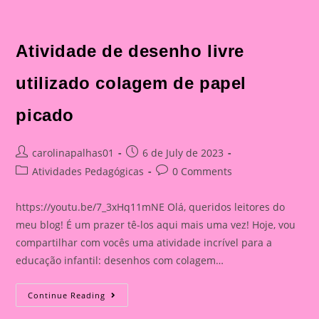
Atividade de desenho livre
utilizado colagem de papel
picado
Post
Post
carolinapalhas01
6 de July de 2023
author:
published:
Post
Post
Atividades Pedagógicas
0 Comments
category:
comments:
https://youtu.be/7_3xHq11mNE Olá, queridos leitores do
meu blog! É um prazer tê-los aqui mais uma vez! Hoje, vou
compartilhar com vocês uma atividade incrível para a
educação infantil: desenhos com colagem…
Atividade
Continue Reading
De
Desenho