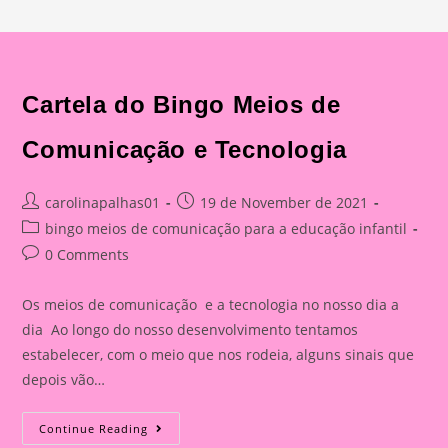
Cartela do Bingo Meios de
Comunicação e Tecnologia
Post
Post
carolinapalhas01
19 de November de 2021
author:
published:
Post
bingo meios de comunicação para a educação infantil
category:
Post
0 Comments
comments:
Os meios de comunicação e a tecnologia no nosso dia a
dia Ao longo do nosso desenvolvimento tentamos
estabelecer, com o meio que nos rodeia, alguns sinais que
depois vão…
Cartela
Continue Reading
Do