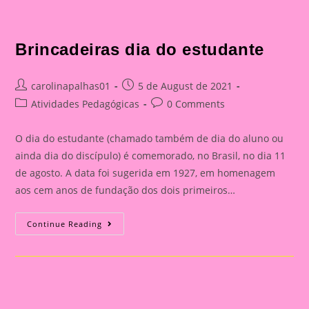
Brincadeiras dia do estudante
Post
Post
carolinapalhas01
5 de August de 2021
author:
published:
Post
Post
Atividades Pedagógicas
0 Comments
category:
comments:
O dia do estudante (chamado também de dia do aluno ou
ainda dia do discípulo) é comemorado, no Brasil, no dia 11
de agosto. A data foi sugerida em 1927, em homenagem
aos cem anos de fundação dos dois primeiros…
Brincadeiras
Continue Reading
Dia
Do
Estudante