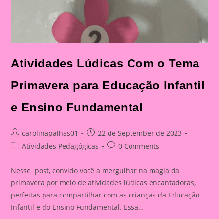
Atividades Lúdicas Com o Tema
Primavera para Educação Infantil
e Ensino Fundamental
Post
Post
carolinapalhas01
22 de September de 2023
author:
published:
Post
Post
Atividades Pedagógicas
0 Comments
category:
comments:
Nesse post, convido você a mergulhar na magia da
primavera por meio de atividades lúdicas encantadoras,
perfeitas para compartilhar com as crianças da Educação
Infantil e do Ensino Fundamental. Essa…