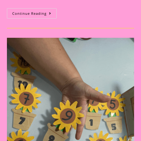
Atividades
Continue Reading
Lúdicas
Com
O
Tema
Primavera
Para
Educação
Infantil
E
Ensino
Fundamental