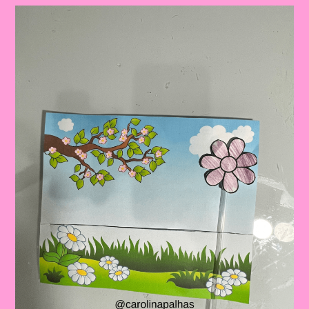
Primavera
Para
Educação
Infantil
E
Ensino
Fundamental