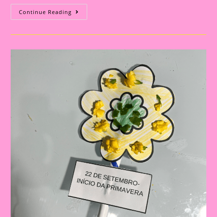
Atividades
Continue Reading
Lúdicas
Com
O
Tema
Primavera
Para
Educação
Infantil
E
Ensino
Fundamental