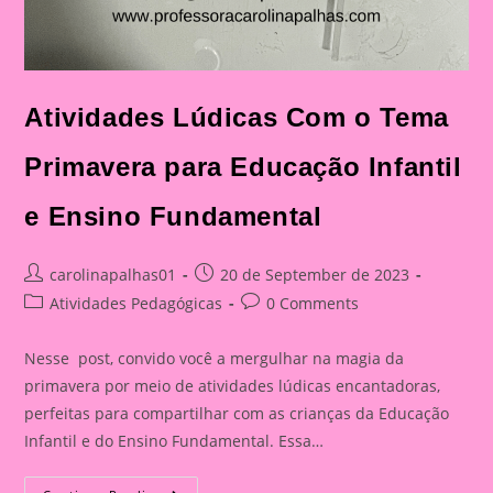
Atividades Lúdicas Com o Tema
Primavera para Educação Infantil
e Ensino Fundamental
Post
Post
carolinapalhas01
20 de September de 2023
author:
published:
Post
Post
Atividades Pedagógicas
0 Comments
category:
comments:
Nesse post, convido você a mergulhar na magia da
primavera por meio de atividades lúdicas encantadoras,
perfeitas para compartilhar com as crianças da Educação
Infantil e do Ensino Fundamental. Essa…