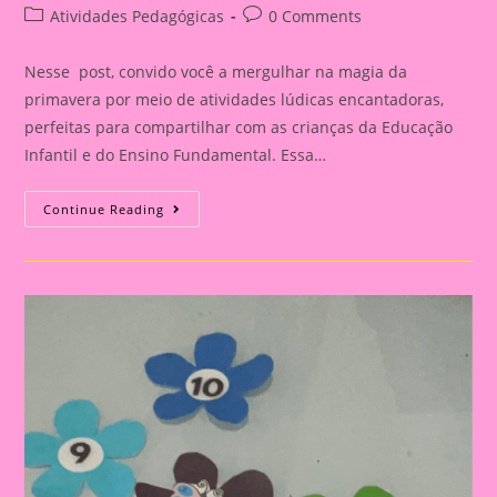
author:
published:
Post
Post
Atividades Pedagógicas
0 Comments
category:
comments:
Nesse post, convido você a mergulhar na magia da
primavera por meio de atividades lúdicas encantadoras,
perfeitas para compartilhar com as crianças da Educação
Infantil e do Ensino Fundamental. Essa…
Atividades
Continue Reading
Lúdicas
Com
O
Tema
Primavera
Para
Educação
Infantil
E
Ensino
Fundamental