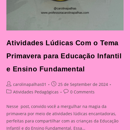
Atividades Lúdicas Com o Tema
Primavera para Educação Infantil
e Ensino Fundamental
Post
Post
carolinapalhas01
25 de September de 2024
author:
published:
Post
Post
Atividades Pedagógicas
0 Comments
category:
comments:
Nesse post, convido você a mergulhar na magia da
primavera por meio de atividades lúdicas encantadoras,
perfeitas para compartilhar com as crianças da Educação
Infantil e do Ensino Fundamental. Essa…