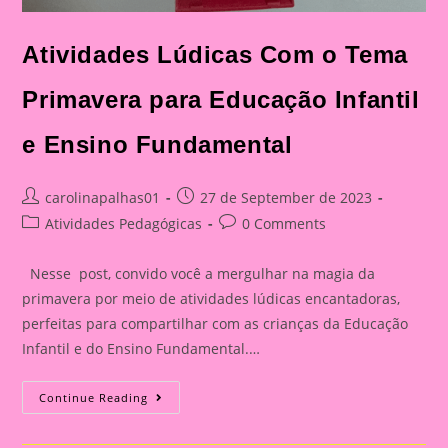
Atividades Lúdicas Com o Tema
Primavera para Educação Infantil
e Ensino Fundamental
Post
Post
carolinapalhas01
27 de September de 2023
author:
published:
Post
Post
Atividades Pedagógicas
0 Comments
category:
comments:
Nesse post, convido você a mergulhar na magia da
primavera por meio de atividades lúdicas encantadoras,
perfeitas para compartilhar com as crianças da Educação
Infantil e do Ensino Fundamental.…
Atividades
Continue Reading
Lúdicas
Com
O