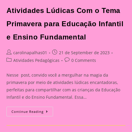
Atividades Lúdicas Com o Tema
Primavera para Educação Infantil
e Ensino Fundamental
Post
Post
carolinapalhas01
21 de September de 2023
author:
published:
Post
Post
Atividades Pedagógicas
0 Comments
category:
comments:
Nesse post, convido você a mergulhar na magia da
primavera por meio de atividades lúdicas encantadoras,
perfeitas para compartilhar com as crianças da Educação
Infantil e do Ensino Fundamental. Essa…
Atividades
Continue Reading
Lúdicas
Com
O
Tema