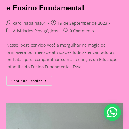
e Ensino Fundamental
Post
Post
carolinapalhas01
19 de September de 2023
author:
published:
Post
Post
Atividades Pedagógicas
0 Comments
category:
comments:
Nesse post, convido você a mergulhar na magia da
primavera por meio de atividades lúdicas encantadoras,
perfeitas para compartilhar com as crianças da Educação
Infantil e do Ensino Fundamental. Essa…
Atividades
Continue Reading
Lúdicas
Com
O
Tema
Primavera
Para
Educação
Infantil
E
Ensino
Fundamental