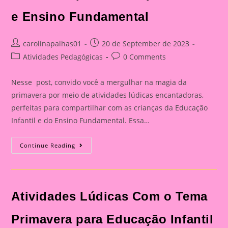
e Ensino Fundamental
Post
Post
carolinapalhas01
20 de September de 2023
author:
published:
Post
Post
Atividades Pedagógicas
0 Comments
category:
comments:
Nesse post, convido você a mergulhar na magia da
primavera por meio de atividades lúdicas encantadoras,
perfeitas para compartilhar com as crianças da Educação
Infantil e do Ensino Fundamental. Essa…
Atividades
Continue Reading
Lúdicas
Com
O
Tema
Primavera
Para
Atividades Lúdicas Com o Tema
Educação
Infantil
E
Ensino
Primavera para Educação Infantil
Fundamental