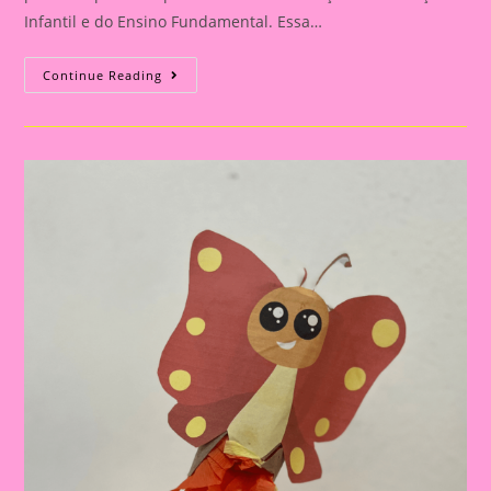
Infantil e do Ensino Fundamental. Essa…
Atividades
Continue Reading
Lúdicas
Com
O
Tema
Primavera
Para
Educação
Infantil
E
Ensino
Fundamental