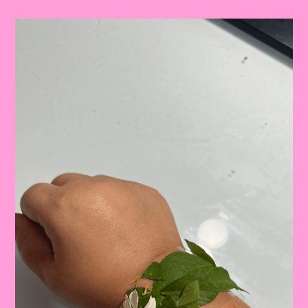
Tema
Primavera
Para
Educação
Infantil
E
Ensino
Fundamental