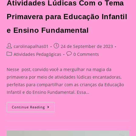
Atividades Lúdicas Com o Tema
Primavera para Educação Infantil
e Ensino Fundamental
Post
Post
carolinapalhas01
24 de September de 2023
author:
published:
Post
Post
Atividades Pedagógicas
0 Comments
category:
comments:
Nesse post, convido você a mergulhar na magia da
primavera por meio de atividades lúdicas encantadoras,
perfeitas para compartilhar com as crianças da Educação
Infantil e do Ensino Fundamental. Essa…
Atividades
Continue Reading
Lúdicas
Com
O
Tema
Primavera
Para