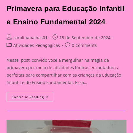
Primavera para Educação Infantil
e Ensino Fundamental 2024
Post
Post
carolinapalhas01
15 de September de 2024
author:
published:
Post
Post
Atividades Pedagógicas
0 Comments
category:
comments:
Nesse post, convido você a mergulhar na magia da
primavera por meio de atividades lúdicas encantadoras,
perfeitas para compartilhar com as crianças da Educação
Infantil e do Ensino Fundamental. Essa…
Atividades
Continue Reading
Lúdicas
Com
O
Tema
Primavera
Para
Educação
Infantil