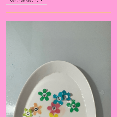
Atividades
Continue Reading
Lúdicas
Com
O
Tema
Primavera
Para
Educação
Infantil
E
Ensino
Fundamental