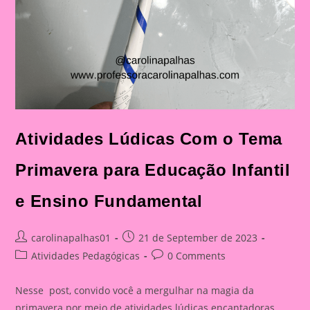
Atividades Lúdicas Com o Tema
Primavera para Educação Infantil
e Ensino Fundamental
Post
Post
carolinapalhas01
21 de September de 2023
author:
published:
Post
Post
Atividades Pedagógicas
0 Comments
category:
comments:
Nesse post, convido você a mergulhar na magia da
primavera por meio de atividades lúdicas encantadoras,