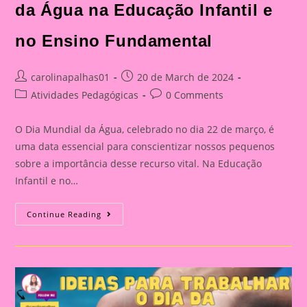
da Água na Educação Infantil e
no Ensino Fundamental
Post
Post
carolinapalhas01
20 de March de 2024
author:
published:
Post
Post
Atividades Pedagógicas
0 Comments
category:
comments:
O Dia Mundial da Água, celebrado no dia 22 de março, é
uma data essencial para conscientizar nossos pequenos
sobre a importância desse recurso vital. Na Educação
Infantil e no…
Sugestões
Continue Reading
De
Atividades
Para
Trabalhar
O
Tema
Água|A
Importância
De