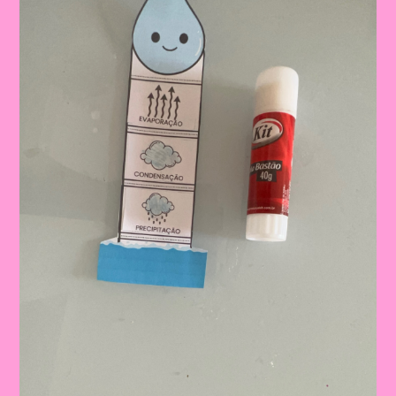
Da
Água
Na
Educação
Infantil
E
No
Ensino
Fundamental