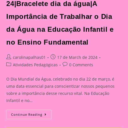
24|Bracelete dia da água|A
Importância de Trabalhar o Dia
da Água na Educação Infantil e
no Ensino Fundamental
Post
Post
carolinapalhas01
17 de March de 2024
author:
published:
Post
Post
Atividades Pedagógicas
0 Comments
category:
comments:
O Dia Mundial da Água, celebrado no dia 22 de março, é
uma data essencial para conscientizar nossos pequenos
sobre a importância desse recurso vital. Na Educação
Infantil e no…
Atividade
Continue Reading
Dia
Da
Água