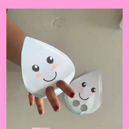
24|Bracelete
Dia
Da
Água|A
Importância
De
Trabalhar
O
Dia
Da
Água
Na
Educação
Infantil
E
No
Ensino
Fundamental