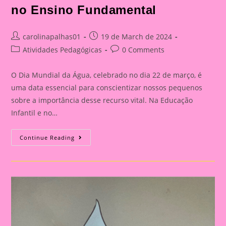
no Ensino Fundamental
Post
Post
carolinapalhas01
19 de March de 2024
author:
published:
Post
Post
Atividades Pedagógicas
0 Comments
category:
comments:
O Dia Mundial da Água, celebrado no dia 22 de março, é
uma data essencial para conscientizar nossos pequenos
sobre a importância desse recurso vital. Na Educação
Infantil e no…
Ideias
Continue Reading
De
Atividades
Para
Trabalhar
O
Tema
Água|A
Importância
De
Trabalhar
O
Dia