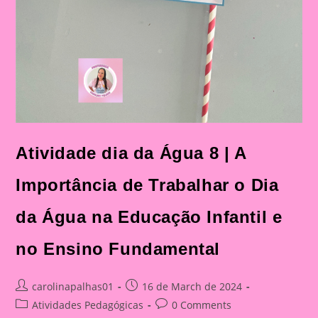
Atividade dia da Água 8 | A
Importância de Trabalhar o Dia
da Água na Educação Infantil e
no Ensino Fundamental
Post
Post
carolinapalhas01
16 de March de 2024
author:
published:
Post
Post
Atividades Pedagógicas
0 Comments