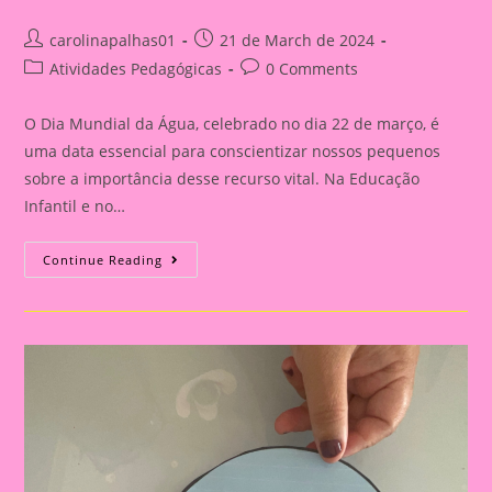
Post
Post
carolinapalhas01
21 de March de 2024
author:
published:
Post
Post
Atividades Pedagógicas
0 Comments
category:
comments:
O Dia Mundial da Água, celebrado no dia 22 de março, é
uma data essencial para conscientizar nossos pequenos
sobre a importância desse recurso vital. Na Educação
Infantil e no…
Atividade
Continue Reading
Dia
Da
Água
13
|
A
Importância
De
Trabalhar
O
Dia
Da
Água
Na
Educação