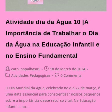
Atividade dia da Água 10 |A
Importância de Trabalhar o Dia
da Água na Educação Infantil e
no Ensino Fundamental
Post
Post
carolinapalhas01
18 de March de 2024
author:
published:
Post
Post
Atividades Pedagógicas
0 Comments
category:
comments:
O Dia Mundial da Água, celebrado no dia 22 de março, é
uma data essencial para conscientizar nossos pequenos
sobre a importância desse recurso vital. Na Educação
Infantil e no…