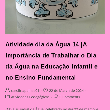
Atividade dia da Água 14 |A
Importância de Trabalhar o Dia
da Água na Educação Infantil e
no Ensino Fundamental
Post
Post
carolinapalhas01
22 de March de 2024
author:
published:
Post
Post
Atividades Pedagógicas
0 Comments
category:
comments:
O Dia Mundial da Água, celebrado no dia 22 de março, é