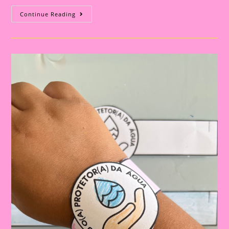
Atividade
Continue Reading
Dia
Da
Água
10
|A
Importância
De
Trabalhar
O
Dia
Da
Água
Na
Educação
Infantil
E
No
Ensino
Fundamental