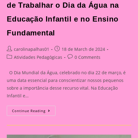
de Trabalhar o Dia da Água na
Educação Infantil e no Ensino
Fundamental
Post
Post
carolinapalhas01
18 de March de 2024
author:
published:
Post
Post
Atividades Pedagógicas
0 Comments
category:
comments:
O Dia Mundial da Água, celebrado no dia 22 de março, é
uma data essencial para conscientizar nossos pequenos
sobre a importância desse recurso vital. Na Educação
Infantil e…
História
Continue Reading
Em
Cartaz
Sobre
A
Água:
A