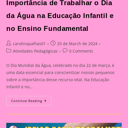
Importância de Trabalhar o Dia
da Água na Educação Infantil e
no Ensino Fundamental
Post
Post
carolinapalhas01
20 de March de 2024
author:
published:
Post
Post
Atividades Pedagógicas
0 Comments
category:
comments:
O Dia Mundial da Água, celebrado no dia 22 de março, é
uma data essencial para conscientizar nossos pequenos
sobre a importância desse recurso vital. Na Educação
Infantil e no…
Atividade
Continue Reading
Dia
Da
Água
12|A
Importância
De