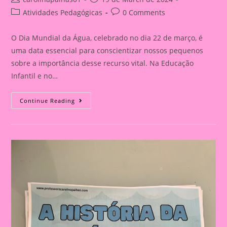
author:
published:
Post
Post
Atividades Pedagógicas
0 Comments
category:
comments:
O Dia Mundial da Água, celebrado no dia 22 de março, é
uma data essencial para conscientizar nossos pequenos
sobre a importância desse recurso vital. Na Educação
Infantil e no…
Atividade
Continue Reading
Dia
Da
Água|Ciclo
Da
Água
11|
A
Importância
De
Trabalhar
O
Dia
Da
Água
Na
Educação
Infantil