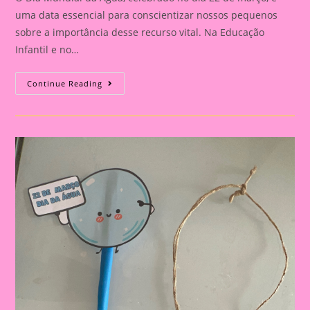
uma data essencial para conscientizar nossos pequenos
sobre a importância desse recurso vital. Na Educação
Infantil e no…
Atividade
Continue Reading
Dia
Da
Água
14
|A
Importância
De
Trabalhar
O
Dia
Da
Água
Na
Educação
Infantil
E
No
Ensino
Fundamental