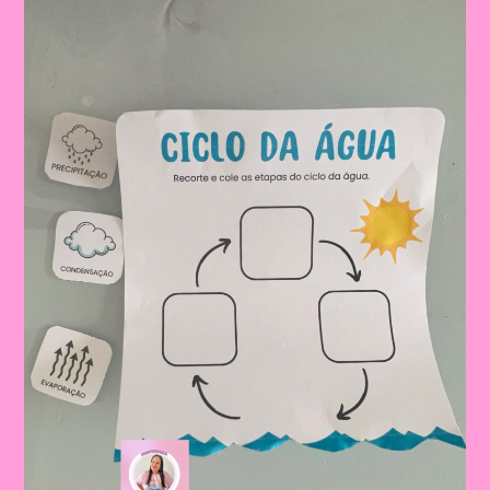
História
Da
Água|A
Importância
De
Trabalhar
O
Dia
Da
Água
Na
Educação
Infantil
E
No
Ensino
Fundamental