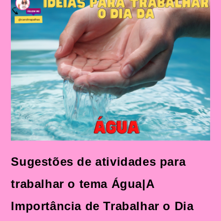
Trabalhar
O
Dia
Da
Água
Na
Educação
Infantil
E
No
Ensino
Fundamental
Sugestões de atividades para
trabalhar o tema Água|A
Importância de Trabalhar o Dia