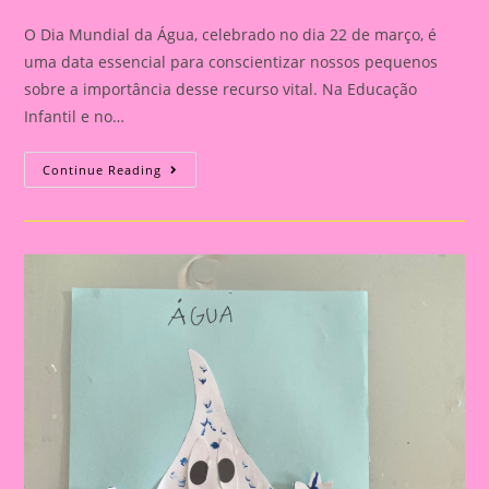
category:
comments:
O Dia Mundial da Água, celebrado no dia 22 de março, é
uma data essencial para conscientizar nossos pequenos
sobre a importância desse recurso vital. Na Educação
Infantil e no…
Atividade
Continue Reading
Dia
Da
Água
8
|
A
Importância
De
Trabalhar
O
Dia
Da
Água
Na
Educação
Infantil
E
No
Ensino
Fundamental