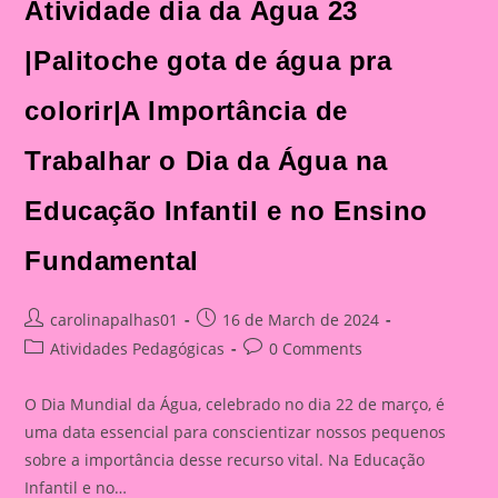
Atividade dia da Água 23
|Palitoche gota de água pra
colorir|A Importância de
Trabalhar o Dia da Água na
Educação Infantil e no Ensino
Fundamental
Post
Post
carolinapalhas01
16 de March de 2024
author:
published:
Post
Post
Atividades Pedagógicas
0 Comments
category:
comments:
O Dia Mundial da Água, celebrado no dia 22 de março, é
uma data essencial para conscientizar nossos pequenos
sobre a importância desse recurso vital. Na Educação
Infantil e no…