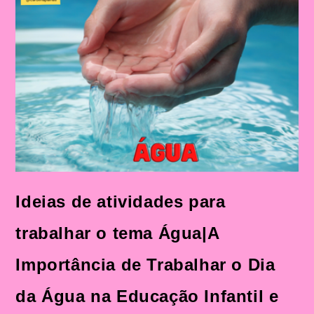
Trabalhar
O
Dia
Da
Água
Na
Educação
Infantil
E
No
Ensino
Fundamental
Ideias de atividades para
trabalhar o tema Água|A
Importância de Trabalhar o Dia
da Água na Educação Infantil e