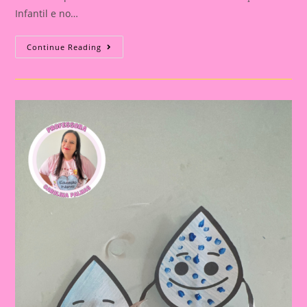
Infantil e no…
Atividade
Continue Reading
Dia
Da
Água
9
|
A
Importância
De
Trabalhar
O
Dia
Da
Água
Na
Educação
Infantil
E
No
Ensino
Fundamental