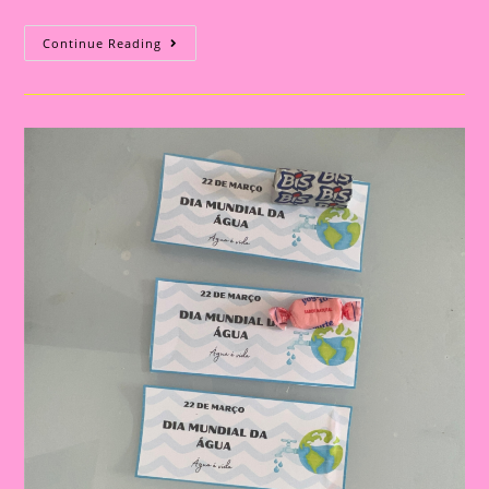
Atividade
Continue Reading
Dia
Da
Água
23
|Palitoche
Gota
De
Água
Pra
Colorir|A
Importância
De
Trabalhar
O
Dia
Da
Água
Na
Educação
Infantil
E
No
Ensino
Fundamental