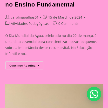
no Ensino Fundamental
Post
Post
carolinapalhas01
15 de March de 2024
author:
published:
Post
Post
Atividades Pedagógicas
0 Comments
category:
comments:
O Dia Mundial da Água, celebrado no dia 22 de março, é
uma data essencial para conscientizar nossos pequenos
sobre a importância desse recurso vital. Na Educação
Infantil e no…
Atividade
Continue Reading
Dia
Da
Água
22
|A
Importância
De
Trabalhar
O
Dia
Da
Água