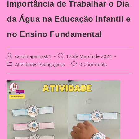
Importância de Trabalhar o Dia
da Água na Educação Infantil e
no Ensino Fundamental
Post
Post
carolinapalhas01
17 de March de 2024
author:
published:
Post
Post
Atividades Pedagógicas
0 Comments
category:
comments: