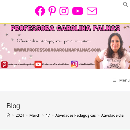
Skip
to
content
Menu
Blog
>
2024
>
March
>
17
>
Atividades Pedagógicas
>
Atividade dia da