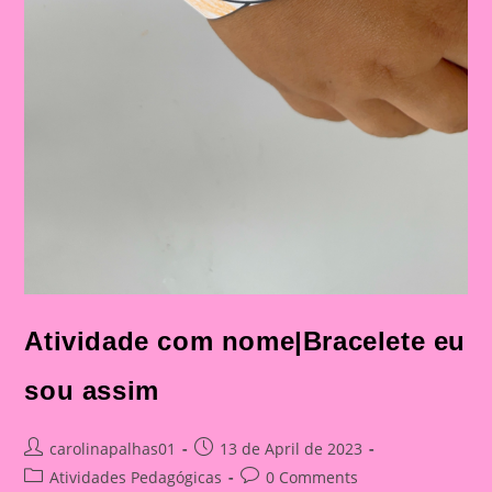
Atividade com nome|Bracelete eu
sou assim
Post
Post
carolinapalhas01
13 de April de 2023
author:
published:
Post
Post
Atividades Pedagógicas
0 Comments