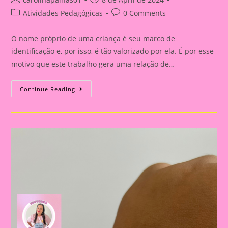
author:
published:
Post
Post
Atividades Pedagógicas
0 Comments
category:
comments:
O nome próprio de uma criança é seu marco de
identificação e, por isso, é tão valorizado por ela. É por esse
motivo que este trabalho gera uma relação de…
Atividade
Continue Reading
Com
Nome