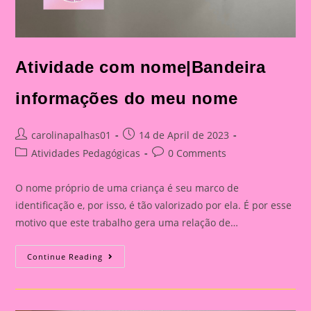
Atividade com nome|Bandeira
informações do meu nome
Post
Post
carolinapalhas01
14 de April de 2023
author:
published:
Post
Post
Atividades Pedagógicas
0 Comments
category:
comments:
O nome próprio de uma criança é seu marco de
identificação e, por isso, é tão valorizado por ela. É por esse
motivo que este trabalho gera uma relação de…
Atividade
Continue Reading
Com
Nome|Bandeira
Informações
Do
Meu