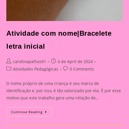
Atividade com nome|Bracelete
letra inicial
Post
Post
carolinapalhas01
4 de April de 2024
author:
published:
Post
Post
Atividades Pedagógicas
0 Comments
category:
comments:
O nome próprio de uma criança é seu marco de
identificação e, por isso, é tão valorizado por ela. É por esse
motivo que este trabalho gera uma relação de…
Atividade
Continue Reading
Com
Nome|Bracelete
Letra
Inicial