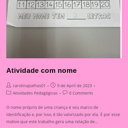
Atividade com nome
Post
Post
carolinapalhas01
9 de April de 2023
author:
published:
Post
Post
Atividades Pedagógicas
0 Comments
category:
comments:
O nome próprio de uma criança é seu marco de
identificação e, por isso, é tão valorizado por ela. É por esse
motivo que este trabalho gera uma relação de…