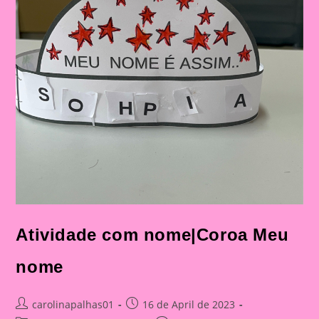
Atividade com nome|Coroa Meu
nome
Post
Post
carolinapalhas01
16 de April de 2023
author:
published: