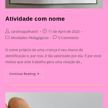
Atividade com nome
Post
Post
carolinapalhas01
11 de April de 2023
author:
published:
Post
Post
Atividades Pedagógicas
0 Comments
category:
comments:
O nome próprio de uma criança é seu marco de
identificação e, por isso, é tão valorizado por ela. É por esse
motivo que este trabalho gera uma relação de…
Atividade
Continue Reading
Com
Nome