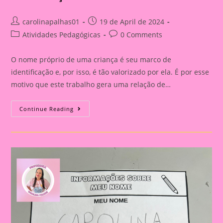
Post
Post
carolinapalhas01
19 de April de 2024
author:
published:
Post
Post
Atividades Pedagógicas
0 Comments
category:
comments:
O nome próprio de uma criança é seu marco de
identificação e, por isso, é tão valorizado por ela. É por esse
motivo que este trabalho gera uma relação de…
Atividade
Continue Reading
Com
Nome|Bandeira
Informações
Do
Meu
Nome