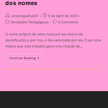
dos nomes
Post
Post
carolinapalhas01
8 de April de 2023
author:
published:
Post
Post
Atividades Pedagógicas
0 Comments
category:
comments:
O nome próprio de uma criança é seu marco de
identificação e, por isso, é tão valorizado por ela. É por esse
motivo que este trabalho gera uma relação de…
Atividade
Continue Reading
Com
Nome|Aviãozinho
Dos
Nomes