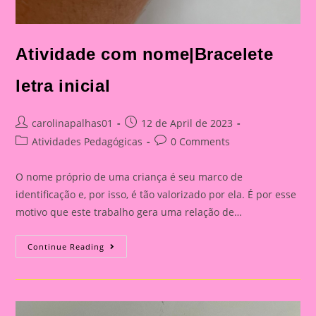
Atividade com nome|Bracelete
letra inicial
Post
Post
carolinapalhas01
12 de April de 2023
author:
published:
Post
Post
Atividades Pedagógicas
0 Comments
category:
comments:
O nome próprio de uma criança é seu marco de
identificação e, por isso, é tão valorizado por ela. É por esse
motivo que este trabalho gera uma relação de…
Atividade
Continue Reading
Com
Nome|Bracelete
Letra
Inicial