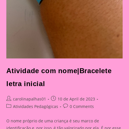
Atividade com nome|Bracelete
letra inicial
Post
Post
carolinapalhas01
10 de April de 2023
author:
published:
Post
Post
Atividades Pedagógicas
0 Comments
category:
comments:
O nome próprio de uma criança é seu marco de
identificação e, por isso, é tão valorizado por ela. É por esse