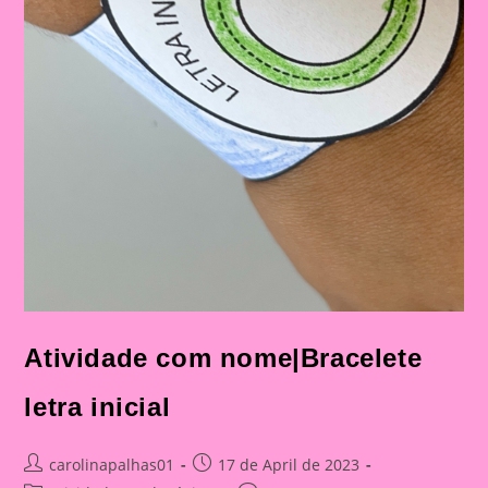
Atividade com nome|Bracelete
letra inicial
Post
Post
carolinapalhas01
17 de April de 2023
author:
published: