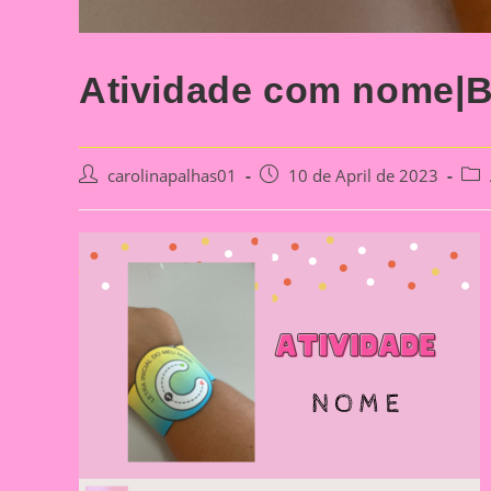
Atividade com nome|Bra
Post
Post
Post
carolinapalhas01
10 de April de 2023
author:
published:
cate