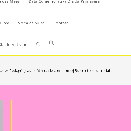
a das Mães
Data Comemorativa Dia da Primavera
Circo
Volta às Aulas
Contato
ia do Autismo
dades Pedagógicas
>
Atividade com nome|Bracelete letra inicial