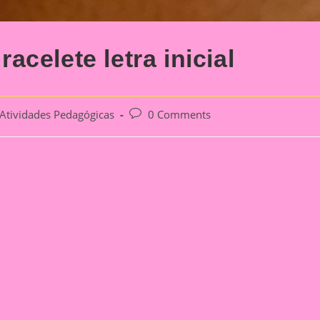
celete letra inicial
Post
Atividades Pedagógicas
0 Comments
gory:
comments: