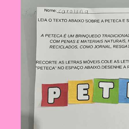
Açafrão
Para
Educação
Infantil.