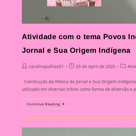
Atividade com o tema Povos In
Jornal e Sua Origem Indígena
Post
Post
Post
carolinapalhas01
25 de April de 2025
Ati
author:
published:
categor
Construção da Peteca de Jornal e Sua Origem Indígena 
utilizado em diversas tribos como forma de diversão e p
Atividade
Continue Reading
Com
O
Tema
Povos
Indígenas
|
Construção