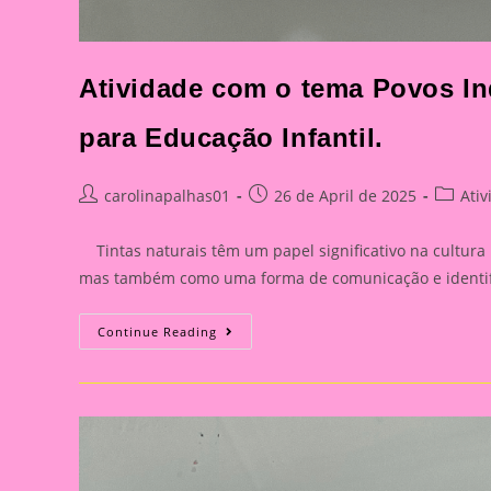
Atividade com o tema Povos Ind
para Educação Infantil.
Post
Post
Post
carolinapalhas01
26 de April de 2025
Ati
author:
published:
categor
Tintas naturais têm um papel significativo na cultura 
mas também como uma forma de comunicação e identifi
Atividade
Continue Reading
Com
O
Tema
Povos
Indígenas
|
Receita
De
Tinta
De