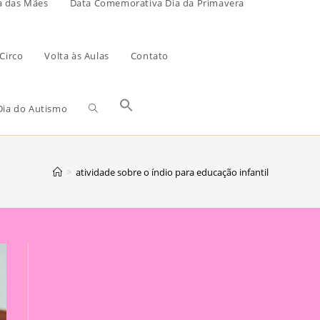
a das Mães
Data Comemorativa Dia da Primavera
Circo
Volta às Aulas
Contato
ia do Autismo
>
atividade sobre o índio para educação infantil