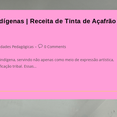
ígenas | Receita de Tinta de Açafrão
Post
vidades Pedagógicas
0 Comments
y:
comments:
indígena, servindo não apenas como meio de expressão artística,
cação tribal. Essas…