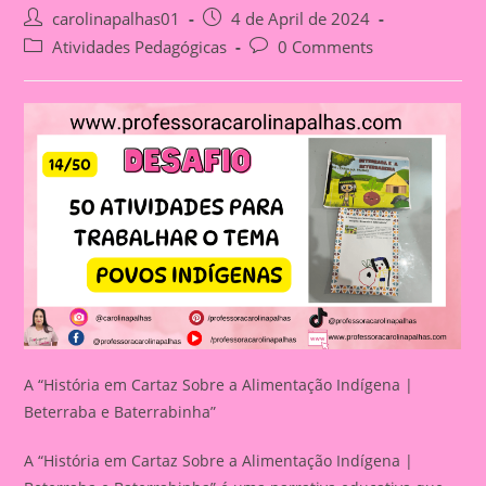
Post
Post
carolinapalhas01
4 de April de 2024
author:
published:
Post
Post
Atividades Pedagógicas
0 Comments
category:
comments:
A “História em Cartaz Sobre a Alimentação Indígena |
Beterraba e Baterrabinha”
A “História em Cartaz Sobre a Alimentação Indígena |