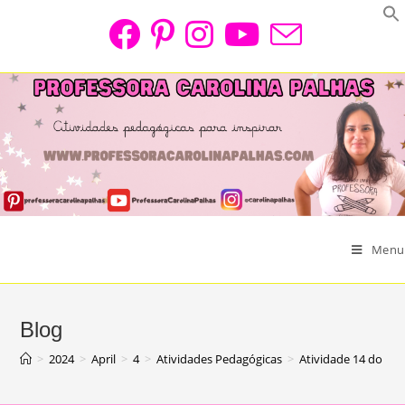
Skip
to
content
Menu
Blog
>
2024
>
April
>
4
>
Atividades Pedagógicas
>
Atividade 14 do Des