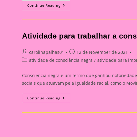
História
Continue Reading
Em
Cartaz
Para
Trabalhar
A
Consciência
Atividade para trabalhar a con
Negra
Com
As
Crianças
Post
Post
carolinapalhas01
12 de November de 2021
author:
published:
Post
atividade de consciência negra
/
atividade para imp
category:
Consciência negra é um termo que ganhou notoriedade 
sociais que atuavam pela igualdade racial, como o Mo
Atividade
Continue Reading
Para
Trabalhar
A
Consciência
Negra
Com
As
Crianças