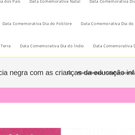
a dos Pais
Data Comemorativa Natal
Data Comemorativa Di
Data Comemorativa Dia do Folclore
Data Comemorativa Dia do 
 Terra
Data Comemorativa Dia do Índio
Data Comemorativa D
cia negra com as crianças da educação inf
>
Atividade para trabalhar a consc