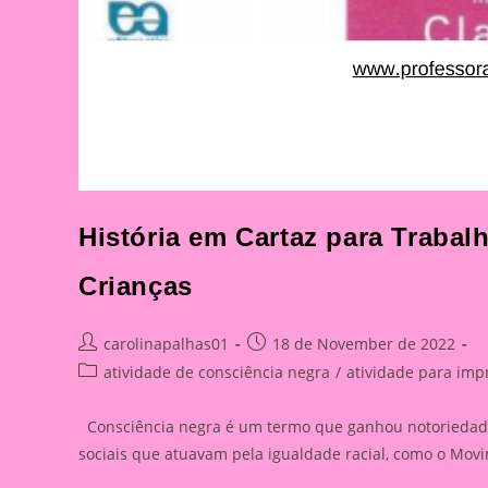
História em Cartaz para Trabal
Crianças
Post
Post
carolinapalhas01
18 de November de 2022
author:
published:
Post
atividade de consciência negra
/
atividade para imp
category:
Consciência negra é um termo que ganhou notoriedade 
sociais que atuavam pela igualdade racial, como o Mo