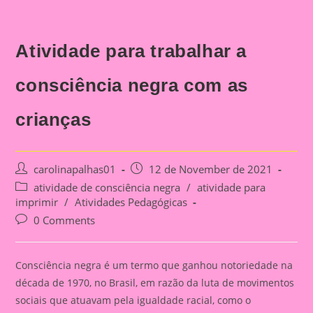
Atividade para trabalhar a
consciência negra com as
crianças
Post
Post
carolinapalhas01
12 de November de 2021
author:
published:
Post
atividade de consciência negra
/
atividade para
category:
imprimir
/
Atividades Pedagógicas
Post
0 Comments
comments:
Consciência negra é um termo que ganhou notoriedade na
década de 1970, no Brasil, em razão da luta de movimentos
sociais que atuavam pela igualdade racial, como o