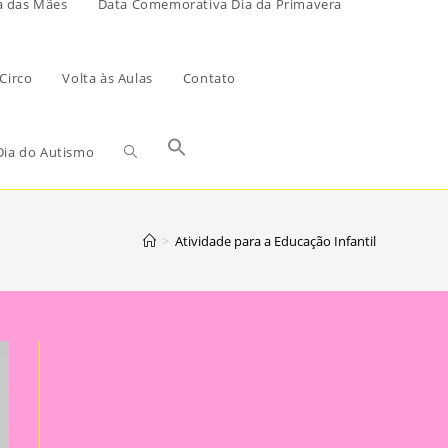
a das Mães
Data Comemorativa Dia da Primavera
Circo
Volta às Aulas
Contato
ia do Autismo
>
Atividade para a Educação Infantil