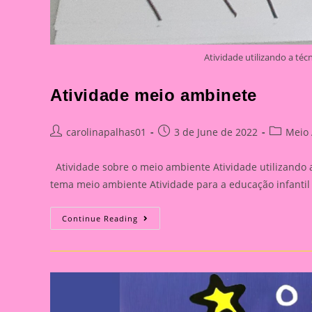
Atividade utilizando a t
Atividade meio ambinete
Post
Post
Post
carolinapalhas01
3 de June de 2022
Meio
author:
published:
category:
Atividade sobre o meio ambiente Atividade utilizando 
tema meio ambiente Atividade para a educação infantil
Atividade
Continue Reading
Meio
Ambinete