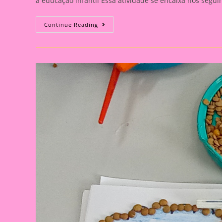
a educação infantil Essa atividade se encaixa nos segu
Técnica
Continue Reading
Mista:
Desenho
E
Colagem