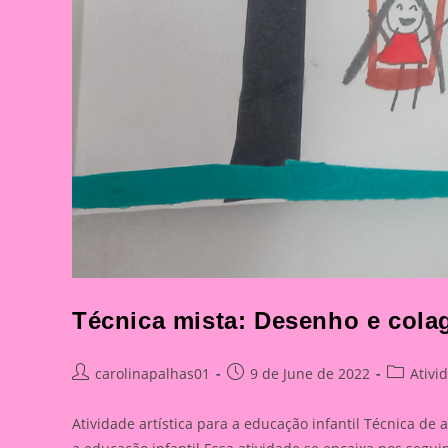
Técnica mista: Desenho e col
Post
Post
Post
carolinapalhas01
9 de June de 2022
Ativi
author:
published:
category:
Atividade artística para a educação infantil Técnica de