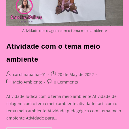
Atividade de colagem com o tema meio ambiente
Atividade com o tema meio
ambiente
Post
Post
carolinapalhas01
20 de May de 2022
author:
published:
Post
Post
Meio Ambiente
0 Comments
category:
comments:
Atividade lúdica com o tema meio ambiente Atividade de
colagem com o tema meio ambiente atividade fácil com o
tema meio ambiente Atividade pedagógica com tema meio
ambiente Atividade para…