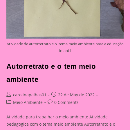
Atividade de autorretrato e o tema meio ambiente para a educação
infantil
Autorretrato e o tem meio
ambiente
Post
Post
carolinapalhas01
22 de May de 2022
author:
published:
Post
Post
Meio Ambiente
0 Comments
category:
comments:
Atividade para trabalhar o meio ambiente Atividade
pedagógica com o tema meio ambiente Autorretrato e o