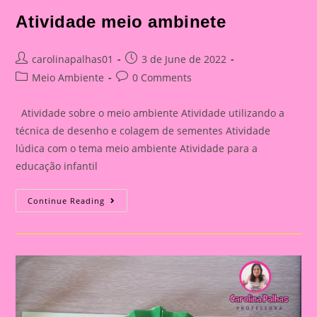
Atividade meio ambinete
Post
Post
carolinapalhas01
3 de June de 2022
author:
published:
Post
Post
Meio Ambiente
0 Comments
category:
comments:
Atividade sobre o meio ambiente Atividade utilizando a
técnica de desenho e colagem de sementes Atividade
lúdica com o tema meio ambiente Atividade para a
educação infantil
Atividade
Continue Reading
Meio
Ambinete