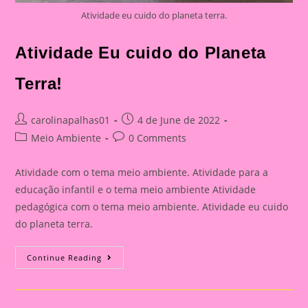
Atividade eu cuido do planeta terra.
Atividade Eu cuido do Planeta
Terra!
Post
Post
carolinapalhas01
4 de June de 2022
author:
published:
Post
Post
Meio Ambiente
0 Comments
category:
comments:
Atividade com o tema meio ambiente. Atividade para a
educação infantil e o tema meio ambiente Atividade
pedagógica com o tema meio ambiente. Atividade eu cuido
do planeta terra.
Atividade
Continue Reading
Eu
Cuido
Do
Planeta
Terra!