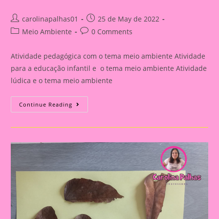
Post
Post
carolinapalhas01
25 de May de 2022
author:
published:
Post
Post
Meio Ambiente
0 Comments
category:
comments:
Atividade pedagógica com o tema meio ambiente Atividade
para a educação infantil e o tema meio ambiente Atividade
lúdica e o tema meio ambiente
Atividade
Continue Reading
Com
O
Tema
Meio
Ambiente