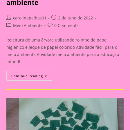
ambiente
Post
Post
carolinapalhas01
2 de June de 2022
author:
published:
Post
Post
Meio Ambiente
0 Comments
category:
comments:
Releitura de uma árvore utilizando rolinho de papel
higiênico e leque de papel colorido Atividade fácil para o
meio ambiente Atividade meio ambiente para a educação
infantil
Atividade
Continue Reading
Fácil
Para
Meio
Ambiente