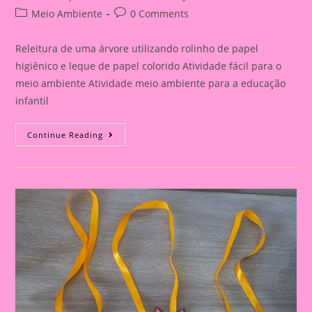
author:
published:
Post
Post
Meio Ambiente
0 Comments
category:
comments:
Releitura de uma árvore utilizando rolinho de papel
higiênico e leque de papel colorido Atividade fácil para o
meio ambiente Atividade meio ambiente para a educação
infantil
Releitura
Continue Reading
De
Uma
Árvore
Utilizando
Rolinho
De
Papel
Higiênico
E
Leque
De
Papel
Colorido