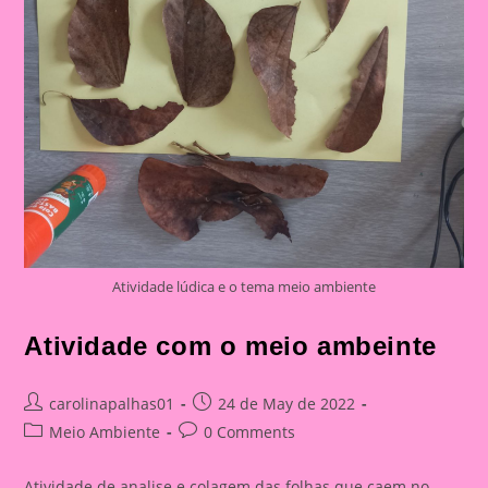
Atividade lúdica e o tema meio ambiente
Atividade com o meio ambeinte
Post
Post
carolinapalhas01
24 de May de 2022
author:
published:
Post
Post
Meio Ambiente
0 Comments
category:
comments:
Atividade de analise e colagem das folhas que caem no