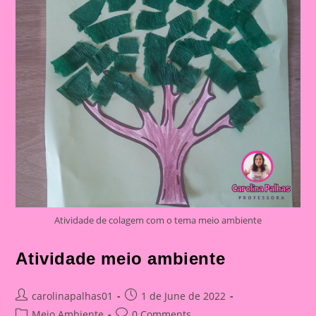
Atividade de colagem com o tema meio ambiente
Atividade meio ambiente
Post
Post
carolinapalhas01
1 de June de 2022
author:
published:
Post
Post
Meio Ambiente
0 Comments