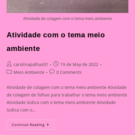
Atividade de colagem com o tema meio ambiente
Atividade com o tema meio
ambiente
Post
Post
carolinapalhas01
19 de May de 2022
author:
published:
Post
Post
Meio Ambiente
0 Comments
category:
comments:
Atividade de colagem com o tema meio ambiente Atividade
de colagem de folhas para trabalhar o tema meio ambiente
Atividade lúdica com o tema meio ambiente Atividade
lúdica com o…
Atividade
Continue Reading
Com
O