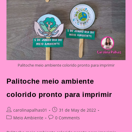
Palitoche meio ambiente colorido pronto para imprimir
Palitoche meio ambiente
colorido pronto para imprimir
Post
Post
carolinapalhas01
31 de May de 2022
author:
published:
Post
Post
Meio Ambiente
0 Comments
category:
comments: