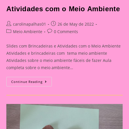
Atividades com o Meio Ambiente
Post
Post
carolinapalhas01
26 de May de 2022
author:
published:
Post
Post
Meio Ambiente
0 Comments
category:
comments:
Slides com Brincadeiras e Atividades com o Meio Ambiente
Atividades e brincadeiras com tema meio ambiente
Atividades sobre o meio ambiente fáceis de fazer Aula
completa sobre o meio ambiente…
Slides
Continue Reading
Com
Brincadeiras
E
Atividades
Com
O
Meio
Ambiente