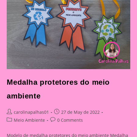
Medalha protetores do meio
ambiente
Post
Post
carolinapalhas01
27 de May de 2022
author:
published:
Post
Post
Meio Ambiente
0 Comments
category:
comments:
Modelo de medalha protetores do meio ambiente Medalha