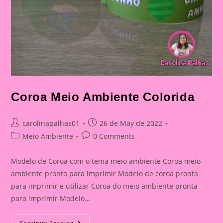
Coroa Meio Ambiente Colorida
Post
Post
carolinapalhas01
26 de May de 2022
author:
published:
Post
Post
Meio Ambiente
0 Comments
category:
comments:
Modelo de Coroa com o tema meio ambiente Coroa meio
ambiente pronto para imprimir Modelo de coroa pronta
para imprimir e utilizar Coroa do meio ambiente pronta
para imprimir Modelo…
Coroa
Continue Reading