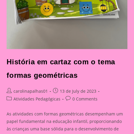
História em cartaz com o tema
formas geométricas
Post
Post
carolinapalhas01
13 de July de 2023
author:
published:
Post
Post
Atividades Pedagógicas
0 Comments
category:
comments:
As atividades com formas geométricas desempenham um
papel fundamental na educação infantil, proporcionando
às crianças uma base sólida para o desenvolvimento de