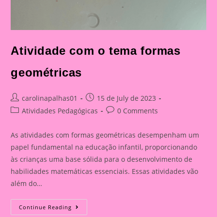
Atividade com o tema formas
geométricas
Post
Post
carolinapalhas01
15 de July de 2023
author:
published:
Post
Post
Atividades Pedagógicas
0 Comments
category:
comments:
As atividades com formas geométricas desempenham um
papel fundamental na educação infantil, proporcionando
às crianças uma base sólida para o desenvolvimento de
habilidades matemáticas essenciais. Essas atividades vão
além do…
Atividade
Continue Reading
Com