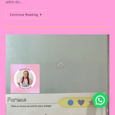
além do…
Atividade
Continue Reading
Com
O
Tema
Formas
Geométricas