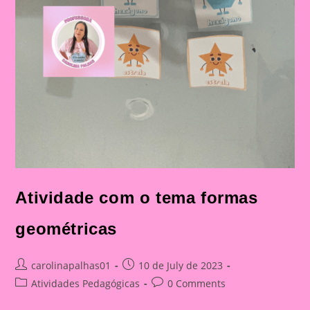
Atividade com o tema formas
geométricas
Post
Post
carolinapalhas01
10 de July de 2023
author:
published:
Post
Post
Atividades Pedagógicas
0 Comments
category:
comments: