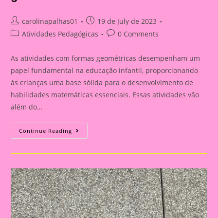
Post
Post
carolinapalhas01
19 de July de 2023
author:
published:
Post
Post
Atividades Pedagógicas
0 Comments
category:
comments:
As atividades com formas geométricas desempenham um
papel fundamental na educação infantil, proporcionando
às crianças uma base sólida para o desenvolvimento de
habilidades matemáticas essenciais. Essas atividades vão
além do…
Atividade
Continue Reading
Com
O
Tema
Formas
Geométricas