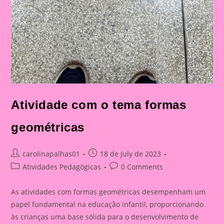
Atividade com o tema formas
geométricas
Post
Post
carolinapalhas01
18 de July de 2023
author:
published:
Post
Post
Atividades Pedagógicas
0 Comments
category:
comments:
As atividades com formas geométricas desempenham um
papel fundamental na educação infantil, proporcionando
às crianças uma base sólida para o desenvolvimento de