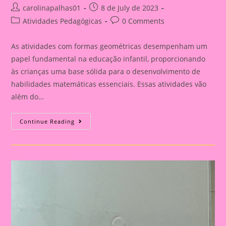
Post
Post
carolinapalhas01
8 de July de 2023
author:
published:
Post
Post
Atividades Pedagógicas
0 Comments
category:
comments:
As atividades com formas geométricas desempenham um
papel fundamental na educação infantil, proporcionando
às crianças uma base sólida para o desenvolvimento de
habilidades matemáticas essenciais. Essas atividades vão
além do…
Atividade
Continue Reading
Com
O
Tema
Formas
Geométricas|