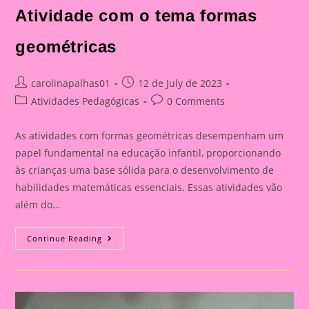
Atividade com o tema formas
geométricas
Post
Post
carolinapalhas01
12 de July de 2023
author:
published:
Post
Post
Atividades Pedagógicas
0 Comments
category:
comments:
As atividades com formas geométricas desempenham um
papel fundamental na educação infantil, proporcionando
às crianças uma base sólida para o desenvolvimento de
habilidades matemáticas essenciais. Essas atividades vão
além do…
Atividade
Continue Reading
Com
O
Tema
Formas
Geométricas