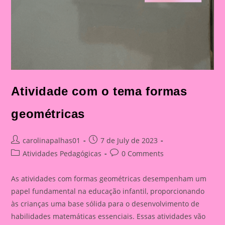
Atividade com o tema formas
geométricas
Post
Post
carolinapalhas01
7 de July de 2023
author:
published:
Post
Post
Atividades Pedagógicas
0 Comments
category:
comments:
As atividades com formas geométricas desempenham um
papel fundamental na educação infantil, proporcionando
às crianças uma base sólida para o desenvolvimento de
habilidades matemáticas essenciais. Essas atividades vão