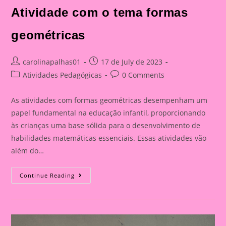
Atividade com o tema formas
geométricas
Post
Post
carolinapalhas01
17 de July de 2023
author:
published:
Post
Post
Atividades Pedagógicas
0 Comments
category:
comments:
As atividades com formas geométricas desempenham um
papel fundamental na educação infantil, proporcionando
às crianças uma base sólida para o desenvolvimento de
habilidades matemáticas essenciais. Essas atividades vão
além do…
Atividade
Continue Reading
Com
O
Tema
Formas
Geométricas