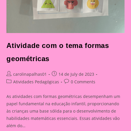
Atividade com o tema formas
geométricas
Post
Post
carolinapalhas01
14 de July de 2023
author:
published:
Post
Post
Atividades Pedagógicas
0 Comments
category:
comments:
As atividades com formas geométricas desempenham um
papel fundamental na educação infantil, proporcionando
às crianças uma base sólida para o desenvolvimento de
habilidades matemáticas essenciais. Essas atividades vão
além do…