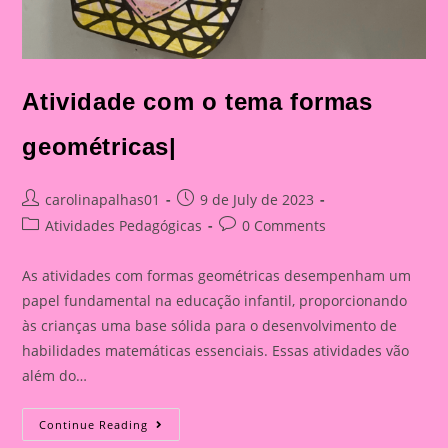
Atividade com o tema formas
geométricas|
Post
Post
carolinapalhas01
9 de July de 2023
author:
published:
Post
Post
Atividades Pedagógicas
0 Comments
category:
comments:
As atividades com formas geométricas desempenham um
papel fundamental na educação infantil, proporcionando
às crianças uma base sólida para o desenvolvimento de
habilidades matemáticas essenciais. Essas atividades vão
além do…
Atividade
Continue Reading
Com