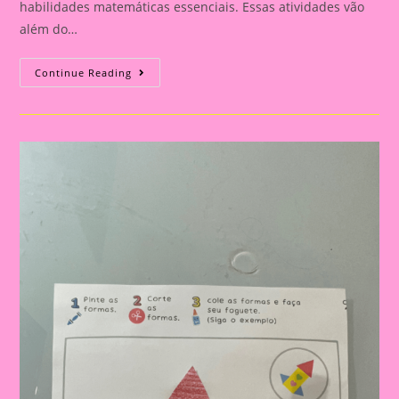
habilidades matemáticas essenciais. Essas atividades vão
além do…
História
Continue Reading
Em
Cartaz
Com
O
Tema
Formas
Geométricas