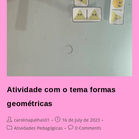
Atividade com o tema formas
geométricas
Post
Post
carolinapalhas01
16 de July de 2023
author:
published:
Post
Post
Atividades Pedagógicas
0 Comments
category:
comments: