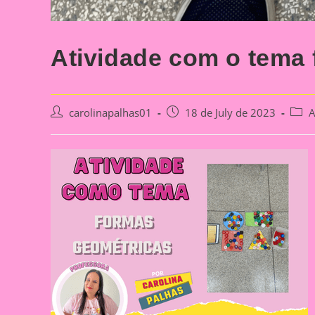
Atividade com o tema
Post
Post
Post
carolinapalhas01
18 de July de 2023
A
author:
published:
categ