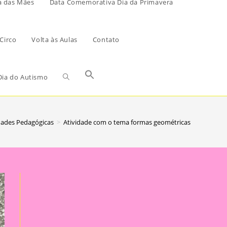
a das Mães
Data Comemorativa Dia da Primavera
Circo
Volta às Aulas
Contato
ia do Autismo
dades Pedagógicas
>
Atividade com o tema formas geométricas