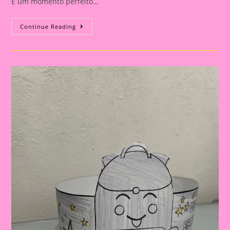
É um momento perfeito…
Modelo
Continue Reading
De
Folha
Com
Atividade
Lúdica
Para
Imprimir
E
Realizar
No
Dia
Do
Estudante