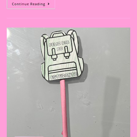
Atividade
Continue Reading
Lúdica
Para
Imprimir
E
Realizar
No
Dia
Do
Estudante