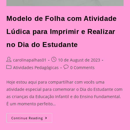
Modelo de Folha com Atividade
Lúdica para Imprimir e Realizar
no Dia do Estudante
Post
Post
carolinapalhas01
10 de August de 2023
author:
published:
Post
Post
Atividades Pedagógicas
0 Comments
category:
comments:
Hoje estou aqui para compartilhar com vocês uma
atividade especial para comemorar o Dia do Estudante com
as crianças da Educação Infantil e do Ensino Fundamental.
É um momento perfeito…
Modelo
Continue Reading
De
Folha