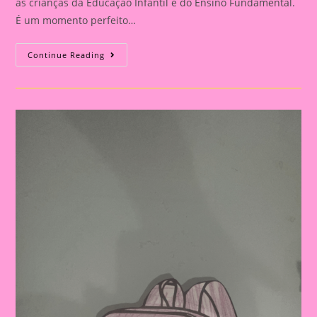
as crianças da Educação Infantil e do Ensino Fundamental.
É um momento perfeito…
Modelo
Continue Reading
De
Folha
Com
Atividade
Lúdica
Para
Imprimir
E
Realizar
No
Dia
Do
Estudante