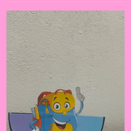
Com
Atividade
Lúdica
Para
Imprimir
E
Realizar
No
Dia
Do
Estudante