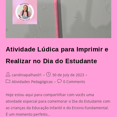
Atividade Lúdica para Imprimir e
Realizar no Dia do Estudante
Post
Post
carolinapalhas01
30 de July de 2023
author:
published:
Post
Post
Atividades Pedagógicas
0 Comments
category:
comments:
Hoje estou aqui para compartilhar com vocês uma
atividade especial para comemorar o Dia do Estudante com
as crianças da Educação Infantil e do Ensino Fundamental.
É um momento perfeito…