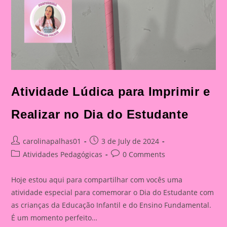
Atividade Lúdica para Imprimir e
Realizar no Dia do Estudante
Post
Post
carolinapalhas01
3 de July de 2024
author:
published:
Post
Post
Atividades Pedagógicas
0 Comments
category:
comments:
Hoje estou aqui para compartilhar com vocês uma
atividade especial para comemorar o Dia do Estudante com
as crianças da Educação Infantil e do Ensino Fundamental.
É um momento perfeito…