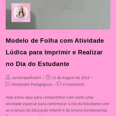
Modelo de Folha com Atividade
Lúdica para Imprimir e Realizar
no Dia do Estudante
Post
Post
carolinapalhas01
12 de August de 2023
author:
published:
Post
Post
Atividades Pedagógicas
0 Comments
category:
comments:
Hoje estou aqui para compartilhar com vocês uma
atividade especial para comemorar o Dia do Estudante com
as crianças da Educação Infantil e do Ensino Fundamental.