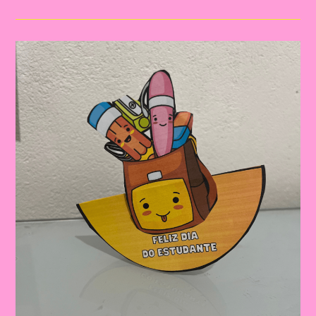
Para
Imprimir
E
Realizar
No
Dia
Do
Estudante