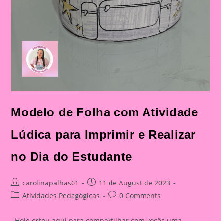
Modelo de Folha com Atividade
Lúdica para Imprimir e Realizar
no Dia do Estudante
Post
Post
carolinapalhas01
11 de August de 2023
author:
published:
Post
Post
Atividades Pedagógicas
0 Comments
category:
comments:
Hoje estou aqui para compartilhar com vocês uma