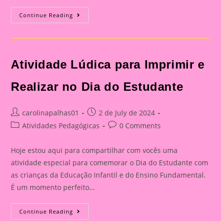
Atividade
Continue Reading
Lúdica
Para
Imprimir
E
Realizar
No
Atividade Lúdica para Imprimir e
Dia
Do
Estudante
Realizar no Dia do Estudante
Post
Post
carolinapalhas01
2 de July de 2024
author:
published:
Post
Post
Atividades Pedagógicas
0 Comments
category:
comments:
Hoje estou aqui para compartilhar com vocês uma
atividade especial para comemorar o Dia do Estudante com
as crianças da Educação Infantil e do Ensino Fundamental.
É um momento perfeito…
Atividade
Continue Reading
Lúdica