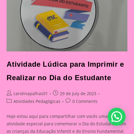
Atividade Lúdica para Imprimir e
Realizar no Dia do Estudante
Post
Post
carolinapalhas01
29 de July de 2023
author:
published:
Post
Post
Atividades Pedagógicas
0 Comments
category:
comments:
Hoje estou aqui para compartilhar com vocês uma
atividade especial para comemorar o Dia do Estudante com
as crianças da Educação Infantil e do Ensino Fundamental.