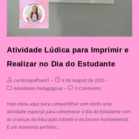
Atividade Lúdica para Imprimir e
Realizar no Dia do Estudante
Post
Post
carolinapalhas01
4 de August de 2023
author:
published:
Post
Post
Atividades Pedagógicas
0 Comments
category:
comments:
Hoje estou aqui para compartilhar com vocês uma
atividade especial para comemorar o Dia do Estudante com
as crianças da Educação Infantil e do Ensino Fundamental.
É um momento perfeito…