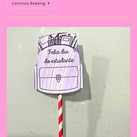
Atividade
Continue Reading
Lúdica
Para
Imprimir
E
Realizar
No
Dia
Do
Estudante