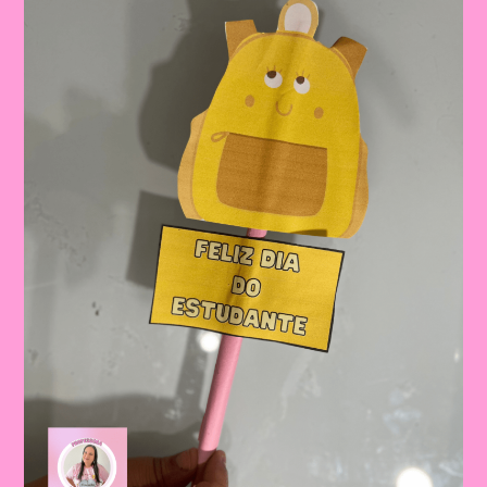
Imprimir
E
Realizar
No
Dia
Do
Estudante