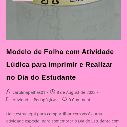
Modelo de Folha com Atividade
Lúdica para Imprimir e Realizar
no Dia do Estudante
Post
Post
carolinapalhas01
8 de August de 2023
author:
published:
Post
Post
Atividades Pedagógicas
0 Comments
category:
comments:
Hoje estou aqui para compartilhar com vocês uma
atividade especial para comemorar o Dia do Estudante com