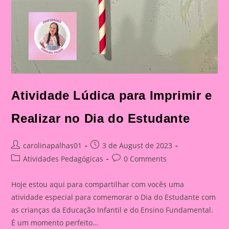
Atividade Lúdica para Imprimir e
Realizar no Dia do Estudante
Post
Post
carolinapalhas01
3 de August de 2023
author:
published:
Post
Post
Atividades Pedagógicas
0 Comments
category:
comments:
Hoje estou aqui para compartilhar com vocês uma
atividade especial para comemorar o Dia do Estudante com
as crianças da Educação Infantil e do Ensino Fundamental.
É um momento perfeito…