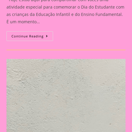
atividade especial para comemorar o Dia do Estudante com
as crianças da Educação Infantil e do Ensino Fundamental.
É um momento…
Modelo
Continue Reading
De
Folha
Com
Atividade
Lúdica
Para
Imprimir
E
Realizar
No
Dia
Do
Estudante