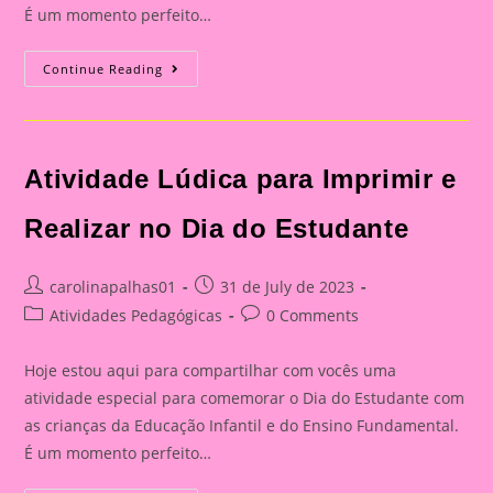
É um momento perfeito…
Atividade
Continue Reading
Lúdica
Para
Imprimir
E
Realizar
No
Atividade Lúdica para Imprimir e
Dia
Do
Estudante
Realizar no Dia do Estudante
Post
Post
carolinapalhas01
31 de July de 2023
author:
published:
Post
Post
Atividades Pedagógicas
0 Comments
category:
comments:
Hoje estou aqui para compartilhar com vocês uma
atividade especial para comemorar o Dia do Estudante com
as crianças da Educação Infantil e do Ensino Fundamental.
É um momento perfeito…