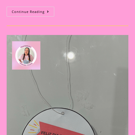
Atividade
Continue Reading
Lúdica
Para
Imprimir
E
Realizar
No
Dia
Do
Estudante