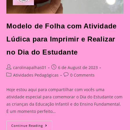
Modelo de Folha com Atividade
Lúdica para Imprimir e Realizar
no Dia do Estudante
Post
Post
carolinapalhas01
6 de August de 2023
author:
published:
Post
Post
Atividades Pedagógicas
0 Comments
category:
comments:
Hoje estou aqui para compartilhar com vocês uma
atividade especial para comemorar o Dia do Estudante com
as crianças da Educação Infantil e do Ensino Fundamental.
É um momento perfeito…
Modelo
Continue Reading
De