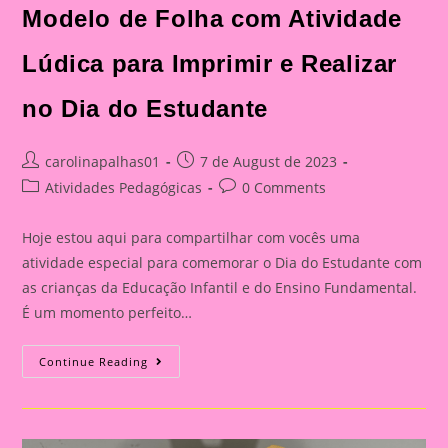
Modelo de Folha com Atividade
Lúdica para Imprimir e Realizar
no Dia do Estudante
Post
Post
carolinapalhas01
7 de August de 2023
author:
published:
Post
Post
Atividades Pedagógicas
0 Comments
category:
comments:
Hoje estou aqui para compartilhar com vocês uma
atividade especial para comemorar o Dia do Estudante com
as crianças da Educação Infantil e do Ensino Fundamental.
É um momento perfeito…
Modelo
Continue Reading
De
Folha
Com
Atividade
Lúdica
Para