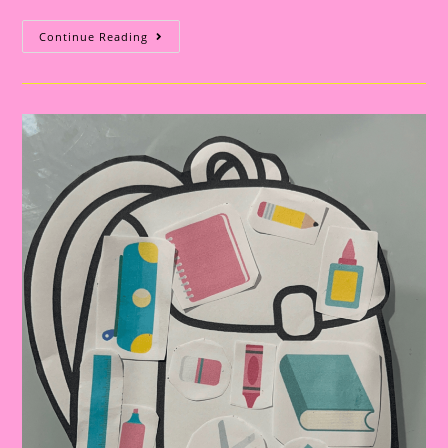
Atividade
Continue Reading
Lúdica
Para
Imprimir
E
Realizar
No
Dia
Do
Estudante