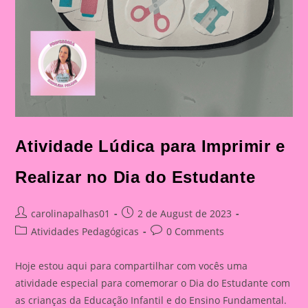
Atividade Lúdica para Imprimir e
Realizar no Dia do Estudante
Post
Post
carolinapalhas01
2 de August de 2023
author:
published:
Post
Post
Atividades Pedagógicas
0 Comments
category:
comments:
Hoje estou aqui para compartilhar com vocês uma
atividade especial para comemorar o Dia do Estudante com
as crianças da Educação Infantil e do Ensino Fundamental.