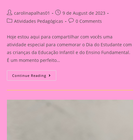
Post
Post
carolinapalhas01
9 de August de 2023
author:
published:
Post
Post
Atividades Pedagógicas
0 Comments
category:
comments:
Hoje estou aqui para compartilhar com vocês uma
atividade especial para comemorar o Dia do Estudante com
as crianças da Educação Infantil e do Ensino Fundamental.
É um momento perfeito…
Modelo
Continue Reading
De
Folha
Com
Atividade
Lúdica
Para
Imprimir
E
Realizar
No
Dia
Do
Estudante