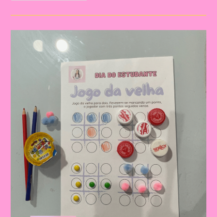
Folha
Com
Atividade
Lúdica
Para
Imprimir
E
Realizar
No
Dia
Do
Estudante