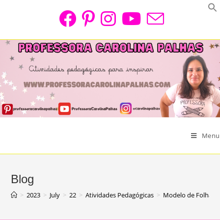
Skip
to
content
Menu
Blog
>
2023
>
July
>
22
>
Atividades Pedagógicas
>
Modelo de Folha co