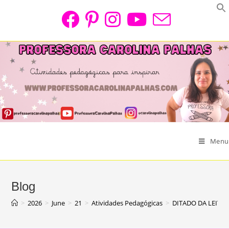
Skip
to
content
Menu
Blog
>
2026
>
June
>
21
>
Atividades Pedagógicas
>
DITADO DA LEITU