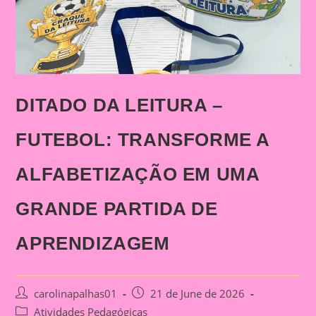
DITADO DA LEITURA –
FUTEBOL: TRANSFORME A
ALFABETIZAÇÃO EM UMA
GRANDE PARTIDA DE
APRENDIZAGEM
Post
Post
carolinapalhas01
21 de June de 2026
author:
published:
Post
Atividades Pedagógicas