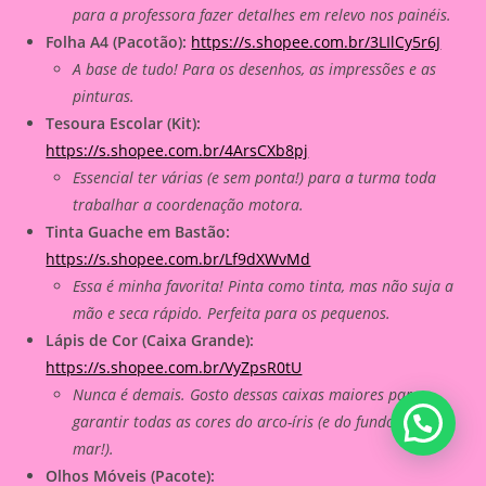
para a professora fazer detalhes em relevo nos painéis.
Folha A4 (Pacotão):
https://s.shopee.com.br/3LIlCy5r6J
A base de tudo! Para os desenhos, as impressões e as
pinturas.
Tesoura Escolar (Kit):
https://s.shopee.com.br/4ArsCXb8pj
Essencial ter várias (e sem ponta!) para a turma toda
trabalhar a coordenação motora.
Tinta Guache em Bastão:
https://s.shopee.com.br/Lf9dXWvMd
Essa é minha favorita! Pinta como tinta, mas não suja a
mão e seca rápido. Perfeita para os pequenos.
Lápis de Cor (Caixa Grande):
https://s.shopee.com.br/VyZpsR0tU
Nunca é demais. Gosto dessas caixas maiores para
garantir todas as cores do arco-íris (e do fundo do
mar!).
Olhos Móveis (Pacote):