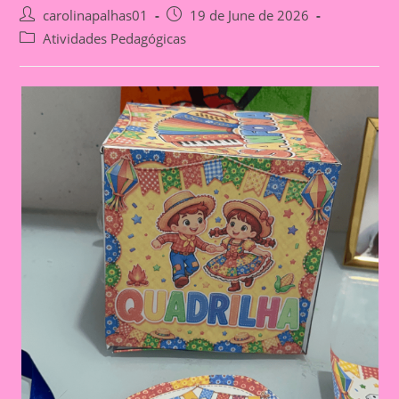
Post
Post
carolinapalhas01
19 de June de 2026
author:
published:
Post
Atividades Pedagógicas
category: