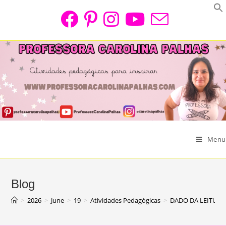
Skip
to
content
Menu
Blog
>
2026
>
June
>
19
>
Atividades Pedagógicas
>
DADO DA LEITURA 