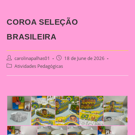
COROA SELEÇÃO
BRASILEIRA
Post
Post
carolinapalhas01
18 de June de 2026
author:
published:
Post
Atividades Pedagógicas
category: