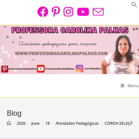
Skip
to
content
Menu
Blog
>
2026
>
June
>
18
>
Atividades Pedagógicas
>
COROA SELEÇÃO B