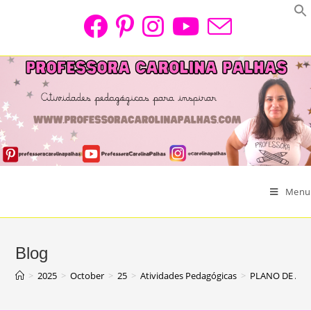
Skip
to
content
Menu
Blog
>
2025
>
October
>
25
>
Atividades Pedagógicas
>
PLANO DE AUL