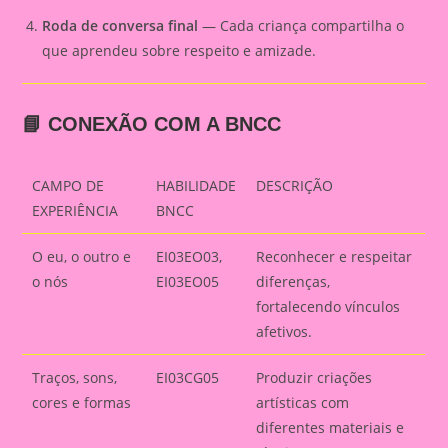
Roda de conversa final
— Cada criança compartilha o
que aprendeu sobre respeito e amizade.
📘 CONEXÃO COM A BNCC
CAMPO DE
HABILIDADE
DESCRIÇÃO
EXPERIÊNCIA
BNCC
O eu, o outro e
EI03EO03,
Reconhecer e respeitar
o nós
EI03EO05
diferenças,
fortalecendo vínculos
afetivos.
Traços, sons,
EI03CG05
Produzir criações
cores e formas
artísticas com
diferentes materiais e