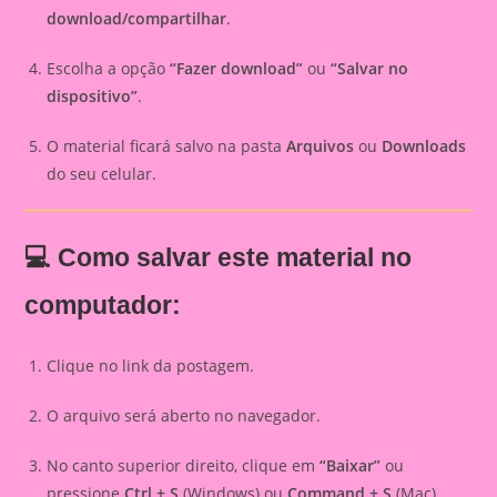
download/compartilhar
.
Escolha a opção
“Fazer download”
ou
“Salvar no
dispositivo”
.
O material ficará salvo na pasta
Arquivos
ou
Downloads
do seu celular.
💻 Como salvar este material no
computador:
Clique no link da postagem.
O arquivo será aberto no navegador.
No canto superior direito, clique em
“Baixar”
ou
pressione
Ctrl + S
(Windows) ou
Command + S
(Mac).