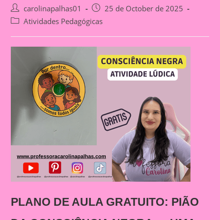
Post
Post
carolinapalhas01
25 de October de 2025
author:
published:
Post
Atividades Pedagógicas
category:
PLANO DE AULA GRATUITO: PIÃO