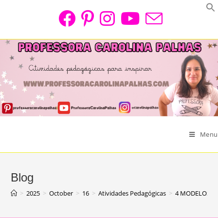
Skip
to
content
Menu
Blog
>
2025
>
October
>
16
>
Atividades Pedagógicas
>
4 MODELOS DE