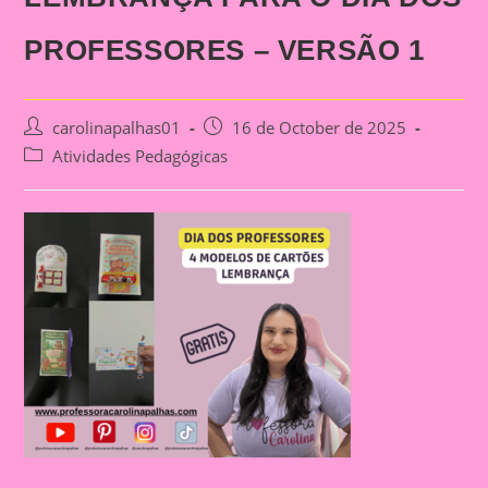
PROFESSORES – VERSÃO 1
Post
Post
carolinapalhas01
16 de October de 2025
author:
published:
Post
Atividades Pedagógicas
category: