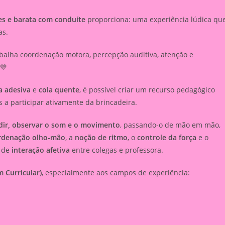
les e barata com conduíte
proporciona: uma experiência lúdica qu
as.
rabalha coordenação motora, percepção auditiva, atenção e
 💛
ta adesiva
e
cola quente
, é possível criar um recurso pedagógico
 a participar ativamente da brincadeira.
udir, observar o som e o movimento
, passando-o de mão em mão,
rdenação olho-mão
, a
noção de ritmo
, o
controle da força
e o
 de
interação afetiva
entre colegas e professora.
 Curricular)
, especialmente aos campos de experiência: