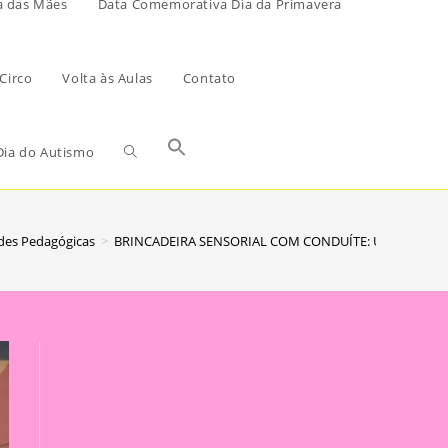
a das Mães
Data Comemorativa Dia da Primavera
Circo
Volta às Aulas
Contato
ia do Autismo
ades Pedagógicas
>
BRINCADEIRA SENSORIAL COM CONDUÍTE: UMA IDEIA 