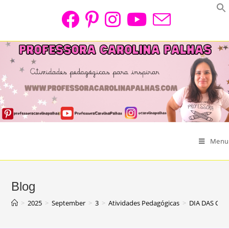
Skip
to
content
Menu
Blog
>
2025
>
September
>
3
>
Atividades Pedagógicas
>
DIA DAS CR