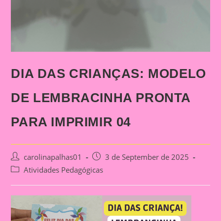
DIA DAS CRIANÇAS: MODELO
DE LEMBRACINHA PRONTA
PARA IMPRIMIR 04
Post
Post
carolinapalhas01
3 de September de 2025
author:
published:
Post
Atividades Pedagógicas
category: