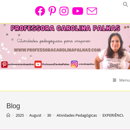
Skip
to
content
Menu
Blog
>
2025
>
August
>
30
>
Atividades Pedagógicas
>
EXPERIÊNCIA S