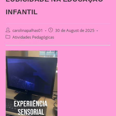
INFANTIL
Post
Post
carolinapalhas01
30 de August de 2025
author:
published:
Post
Atividades Pedagógicas
category: