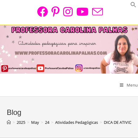
Skip
to
content
Menu
Blog
>
2025
>
May
>
24
>
Atividades Pedagógicas
>
DICA DE ATIVIDA