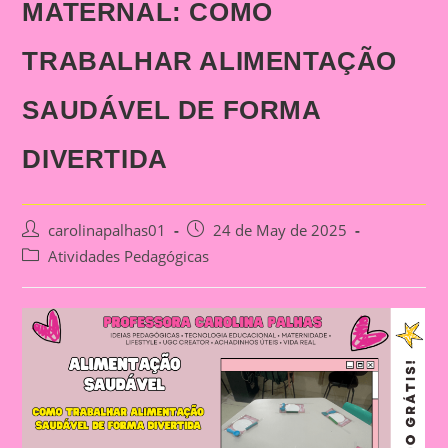
MATERNAL: COMO
TRABALHAR ALIMENTAÇÃO
SAUDÁVEL DE FORMA
DIVERTIDA
Post
Post
carolinapalhas01
24 de May de 2025
author:
published:
Post
Atividades Pedagógicas
category: