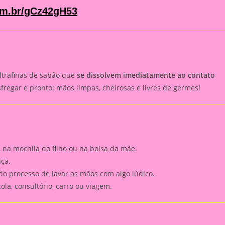
om.br/gCz42gH53
ltrafinas de sabão que
se dissolvem imediatamente ao contato
sfregar e pronto: mãos limpas, cheirosas e livres de germes!
, na mochila do filho ou na bolsa da mãe.
ça.
do processo de lavar as mãos com algo lúdico.
la, consultório, carro ou viagem.