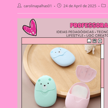
Post
Post
Post
carolinapalhas01
24 de April de 2025
author:
published:
cate