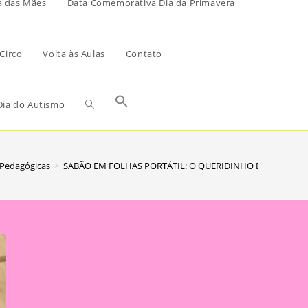
a das Mães
Data Comemorativa Dia da Primavera
Circo
Volta às Aulas
Contato
ia do Autismo
 Pedagógicas
>
SABÃO EM FOLHAS PORTÁTIL: O QUERIDINHO DAS MÃES Q