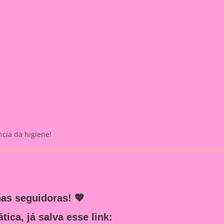
cia da higiene!
has seguidoras! 💖
ca, já salva esse link: