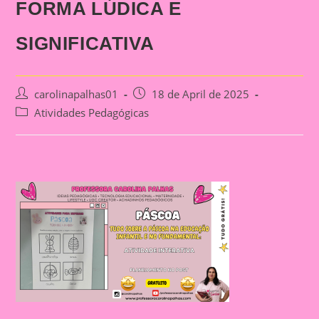
FORMA LÚDICA E
SIGNIFICATIVA
Post
Post
carolinapalhas01
18 de April de 2025
author:
published:
Post
Atividades Pedagógicas
category: