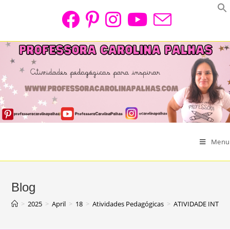
Skip
to
content
Menu
Blog
>
2025
>
April
>
18
>
Atividades Pedagógicas
>
ATIVIDADE INTER