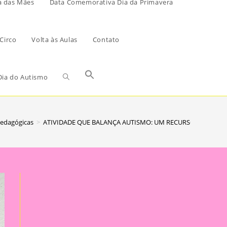
a das Mães
Data Comemorativa Dia da Primavera
Circo
Volta às Aulas
Contato
ia do Autismo
Pedagógicas
>
ATIVIDADE QUE BALANÇA AUTISMO: UM RECURSO INTERAT