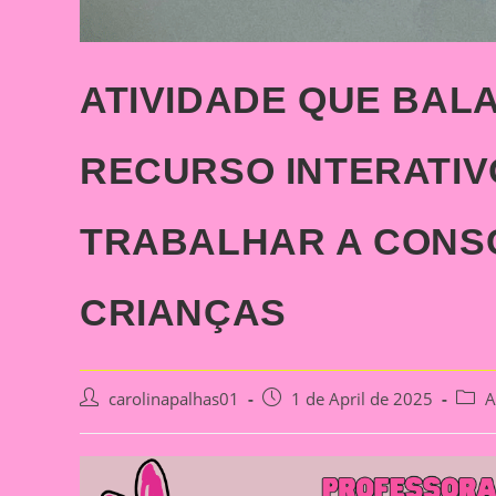
ATIVIDADE QUE BAL
RECURSO INTERATIV
TRABALHAR A CONS
CRIANÇAS
Post
Post
Post
carolinapalhas01
1 de April de 2025
A
author:
published:
categ