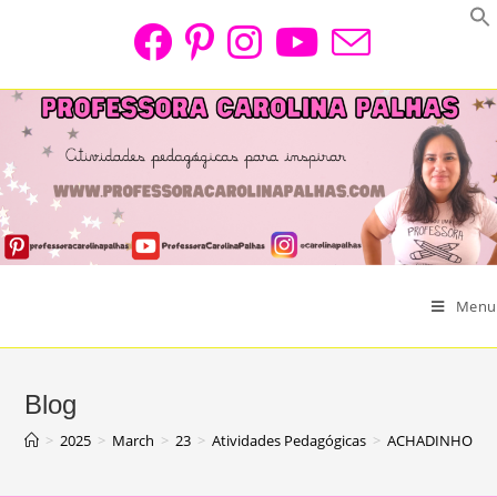
Skip
to
content
Menu
Blog
>
2025
>
March
>
23
>
Atividades Pedagógicas
>
ACHADINHOS PED