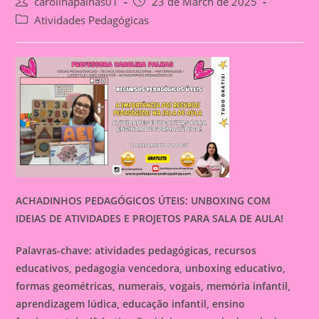
Post
Post
carolinapalhas01
23 de March de 2025
author:
published:
Post
Atividades Pedagógicas
category:
ACHADINHOS PEDAGÓGICOS ÚTEIS: UNBOXING COM
IDEIAS DE ATIVIDADES E PROJETOS PARA SALA DE AULA!
Palavras-chave: atividades pedagógicas, recursos
educativos, pedagogia vencedora, unboxing educativo,
formas geométricas, numerais, vogais, memória infantil,
aprendizagem lúdica, educação infantil, ensino