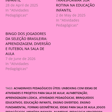
INFANTIL
TRANSFORMAR SUA
28 de April de 2025
ROTINA NA EDUCAÇÃO
In "Atividades
INFANTIL
Pedagógicas"
2 de May de 2025
In "Atividades
Pedagógicas"
BINGO DOS JOGADORES
DA SELEÇÃO BRASILEIRA:
APRENDIZAGEM, DIVERSÃO
E FUTEBOL NA SALA DE
AULA
7 de June de 2026
In "Atividades
Pedagógicas"
TAGS:
ACHADINHOS PEDAGÓGICOS ÚTEIS: UNBOXING COM IDEIAS DE
ATIVIDADES E PROJETOS PARA SALA DE AULA!
,
ALFABETIZAÇÃO
,
APRENDIZAGEM LÚDICA.
,
ATIVIDADES PEDAGÓGICAS
,
BRINQUEDOS
EDUCATIVOS
,
EDUCAÇÃO INFANTIL
,
ENSINO DIVERTIDO
,
ENSINO
FUNDAMENTAL
,
FORMAS GEOMÉTRICAS
,
IDEIAS PARA SALA DE AULA
,
JOGOS
PEDAGÓGICOS
,
MEMÓRIA INFANTIL
,
NUMERAIS
,
PEDAGOGIA VENCEDORA
,