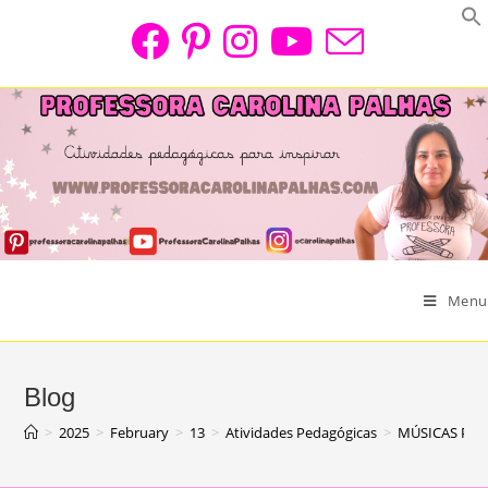
Skip
to
content
Menu
Blog
>
2025
>
February
>
13
>
Atividades Pedagógicas
>
MÚSICAS PAR