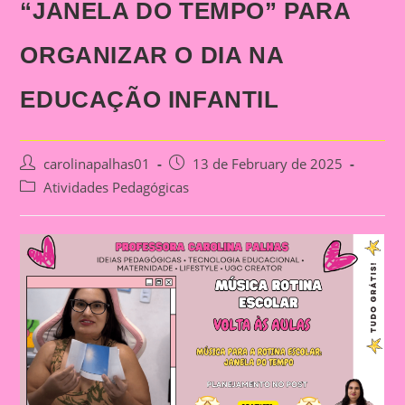
“JANELA DO TEMPO” PARA
ORGANIZAR O DIA NA
EDUCAÇÃO INFANTIL
Post
Post
carolinapalhas01
13 de February de 2025
author:
published:
Post
Atividades Pedagógicas
category: