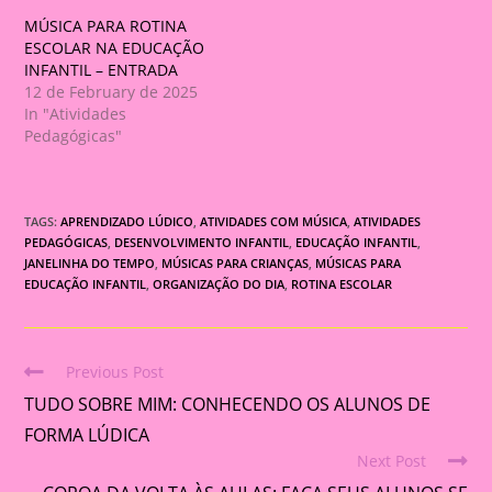
MÚSICA PARA ROTINA
ESCOLAR NA EDUCAÇÃO
INFANTIL – ENTRADA
12 de February de 2025
In "Atividades
Pedagógicas"
TAGS:
APRENDIZADO LÚDICO
,
ATIVIDADES COM MÚSICA
,
ATIVIDADES
PEDAGÓGICAS
,
DESENVOLVIMENTO INFANTIL
,
EDUCAÇÃO INFANTIL
,
JANELINHA DO TEMPO
,
MÚSICAS PARA CRIANÇAS
,
MÚSICAS PARA
EDUCAÇÃO INFANTIL
,
ORGANIZAÇÃO DO DIA
,
ROTINA ESCOLAR
Previous Post
Read
TUDO SOBRE MIM: CONHECENDO OS ALUNOS DE
more
articles
FORMA LÚDICA
Next Post