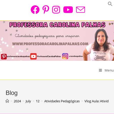
Skip
to
content
Menu
Blog
>
2024
>
July
>
12
>
Atividades Pedagógicas
>
Vlog Aula: Ativida