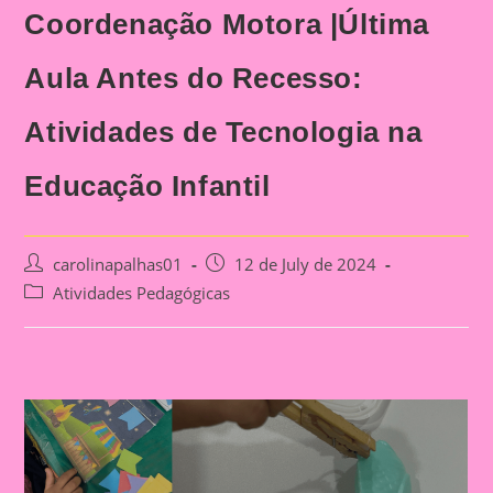
Coordenação Motora |Última
Aula Antes do Recesso:
Atividades de Tecnologia na
Educação Infantil
Post
Post
carolinapalhas01
12 de July de 2024
author:
published:
Post
Atividades Pedagógicas
category: