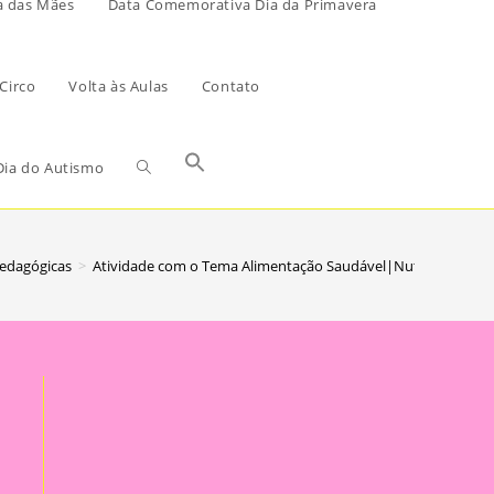
a das Mães
Data Comemorativa Dia da Primavera
Circo
Volta às Aulas
Contato
ia do Autismo
Pedagógicas
>
Atividade com o Tema Alimentação Saudável|Nutrindo Mentes