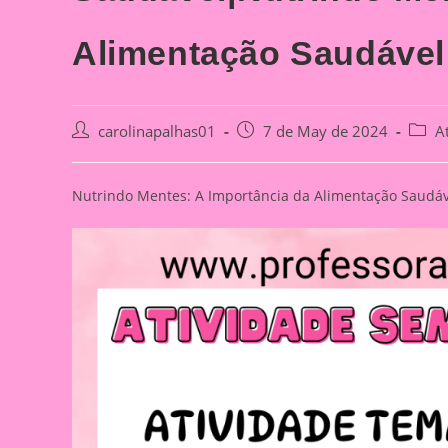
Alimentação Saudável 
Post
Post
Post
carolinapalhas01
7 de May de 2024
A
author:
published:
categ
Nutrindo Mentes: A Importância da Alimentação Saudáve