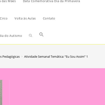
a das Mães
Data Comemorativa Dia da Primavera
Circo
Volta às Aulas
Contato
ia do Autismo
es Pedagógicas
>
Atividade Semanal Temática: “Eu Sou Assim” 15|A Importâ