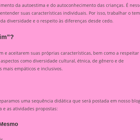
lvimento da autoestima e do autoconhecimento das crianças. É ness
tender suas características individuais. Por isso, trabalhar o te
 da diversidade e o respeito às diferenças desde cedo.
sim”?
 e aceitarem suas próprias características, bem como a respeitar
aspectos como diversidade cultural, étnica, de gênero e de
s mais empáticos e inclusivos.
reparamos uma sequência didática que será postada em nosso blo
a e as atividades propostas:
i Mesmo
is.