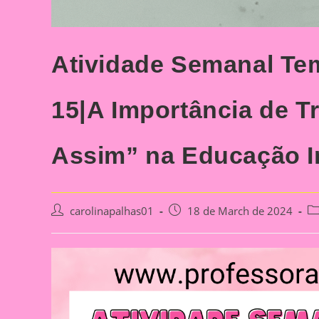
Atividade Semanal Te
15|A Importância de T
Assim” na Educação In
Post
Post
Po
carolinapalhas01
18 de March de 2024
author:
published:
ca