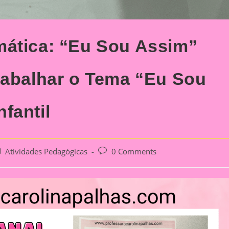
mática: “Eu Sou Assim”
rabalhar o Tema “Eu Sou
fantil
st
Post
Atividades Pedagógicas
0 Comments
tegory:
comments: