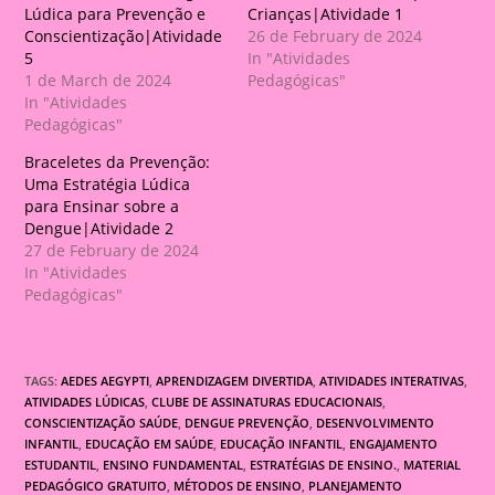
Lúdica para Prevenção e
Crianças|Atividade 1
Conscientização|Atividade
26 de February de 2024
5
In "Atividades
1 de March de 2024
Pedagógicas"
In "Atividades
Pedagógicas"
Braceletes da Prevenção:
Uma Estratégia Lúdica
para Ensinar sobre a
Dengue|Atividade 2
27 de February de 2024
In "Atividades
Pedagógicas"
TAGS:
AEDES AEGYPTI
,
APRENDIZAGEM DIVERTIDA
,
ATIVIDADES INTERATIVAS
,
ATIVIDADES LÚDICAS
,
CLUBE DE ASSINATURAS EDUCACIONAIS
,
CONSCIENTIZAÇÃO SAÚDE
,
DENGUE PREVENÇÃO
,
DESENVOLVIMENTO
INFANTIL
,
EDUCAÇÃO EM SAÚDE
,
EDUCAÇÃO INFANTIL
,
ENGAJAMENTO
ESTUDANTIL
,
ENSINO FUNDAMENTAL
,
ESTRATÉGIAS DE ENSINO.
,
MATERIAL
PEDAGÓGICO GRATUITO
,
MÉTODOS DE ENSINO
,
PLANEJAMENTO