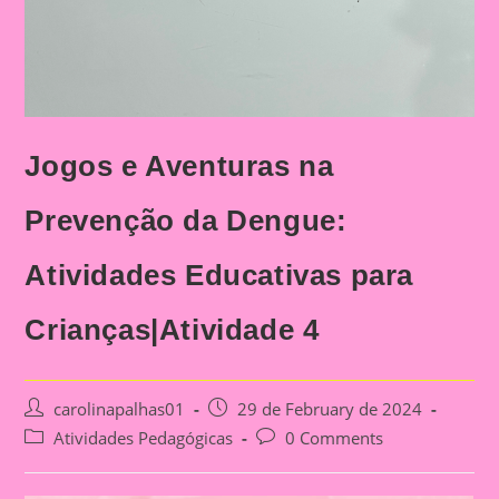
Jogos e Aventuras na
Prevenção da Dengue:
Atividades Educativas para
Crianças|Atividade 4
Post
Post
carolinapalhas01
29 de February de 2024
author:
published:
Post
Post
Atividades Pedagógicas
0 Comments
category:
comments: