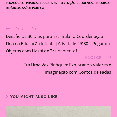
PEDAGÓGICO
,
PRÁTICAS EDUCATIVAS
,
PREVENÇÃO DE DOENÇAS
,
RECURSOS
DIDÁTICOS
,
SAÚDE PÚBLICA
Previous Post
Read
Desafio de 30 Dias para Estimular a Coordenação
more
articles
Fina na Educação Infantil!|Atividade 29\30 – Pegando
Objetos com Hashi de Treinamento!
Next Post
Era Uma Vez Pinóquio: Explorando Valores e
Imaginação com Contos de Fadas
YOU MIGHT ALSO LIKE