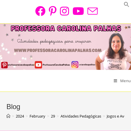
Skip
to
content
Menu
Blog
>
2024
>
February
>
29
>
Atividades Pedagógicas
>
Jogos e Avent