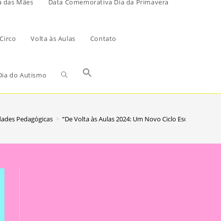
a das Mães
Data Comemorativa Dia da Primavera
Circo
Volta às Aulas
Contato
ia do Autismo
dades Pedagógicas
>
“De Volta às Aulas 2024: Um Novo Ciclo Escolar Começ