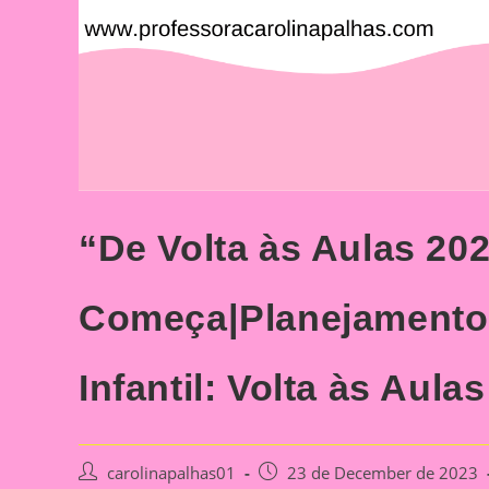
“De Volta às Aulas 20
Começa|Planejamento
Infantil: Volta às Aul
Post
Post
carolinapalhas01
23 de December de 2023