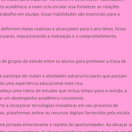
o acadêmico, o novo ciclo escolar visa fortalecer as relações
 trabalho em equipe. Essas habilidades são essenciais para o
efinirem metas realistas e alcançáveis para o ano letivo. Essas
iculares, impulsionando a motivação e o comprometimento.
 de grupos de estudo entre os alunos para promover a troca de
 participe de clubes e atividades extracurriculares que possam
do uma experiência educacional mais rica.
eleça uma rotina de estudos que inclua tempo para a revisão, a
para um desempenho acadêmico consistente.
rto a incorporar tecnologias inovadoras em seu processo de
s, plataformas online ou recursos digitais fornecidos pela escola.
uma jornada emocionante e repleta de oportunidades. Ao abraçar o
dades enriquecedoras, os alunos estarão no caminho para um ano d