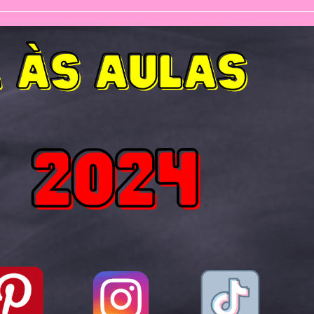
category:
comments: