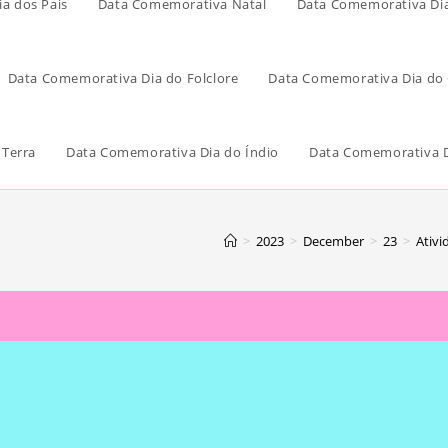
a dos Pais
Data Comemorativa Natal
Data Comemorativa Di
Data Comemorativa Dia do Folclore
Data Comemorativa Dia do 
 Terra
Data Comemorativa Dia do Índio
Data Comemorativa D
>
2023
>
December
>
23
>
Ativi