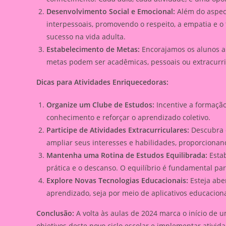
Desenvolvimento Social e Emocional:
Além do aspect
interpessoais, promovendo o respeito, a empatia e o
sucesso na vida adulta.
Estabelecimento de Metas:
Encorajamos os alunos a d
metas podem ser acadêmicas, pessoais ou extracurr
Dicas para Atividades Enriquecedoras:
Organize um Clube de Estudos:
Incentive a formação
conhecimento e reforçar o aprendizado coletivo.
Participe de Atividades Extracurriculares:
Descubra e
ampliar seus interesses e habilidades, proporcionan
Mantenha uma Rotina de Estudos Equilibrada:
Estab
prática e o descanso. O equilíbrio é fundamental 
Explore Novas Tecnologias Educacionais:
Esteja abe
aprendizado, seja por meio de aplicativos educacionai
Conclusão:
A volta às aulas de 2024 marca o início de 
objetivos deste novo ciclo escolar e implementar ativi