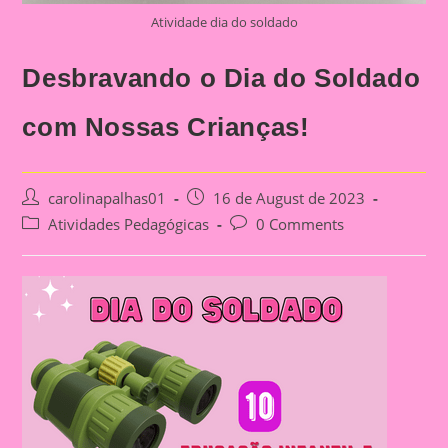
Atividade dia do soldado
Desbravando o Dia do Soldado
com Nossas Crianças!
Post
Post
carolinapalhas01
16 de August de 2023
author:
published:
Post
Post
Atividades Pedagógicas
0 Comments
category:
comments: