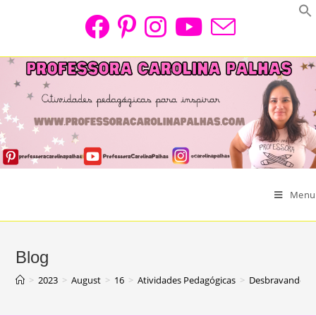
Skip
to
content
Menu
Blog
>
2023
>
August
>
16
>
Atividades Pedagógicas
>
Desbravando o 