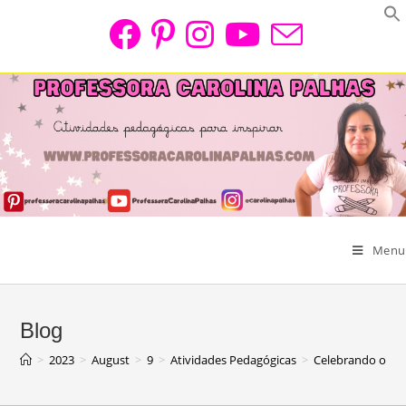
Skip
to
content
Menu
Blog
>
2023
>
August
>
9
>
Atividades Pedagógicas
>
Celebrando o Dia