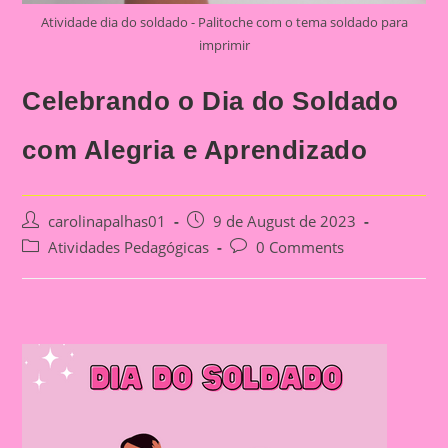
Atividade dia do soldado - Palitoche com o tema soldado para
imprimir
Celebrando o Dia do Soldado
com Alegria e Aprendizado
Post
Post
carolinapalhas01
9 de August de 2023
author:
published:
Post
Post
Atividades Pedagógicas
0 Comments
category:
comments: