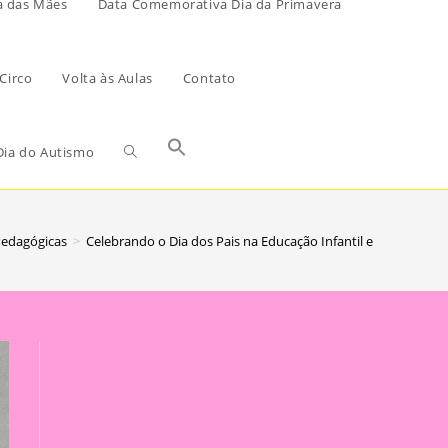
a das Mães
Data Comemorativa Dia da Primavera
Circo
Volta às Aulas
Contato
ia do Autismo
Pedagógicas
>
Celebrando o Dia dos Pais na Educação Infantil e no Ensino