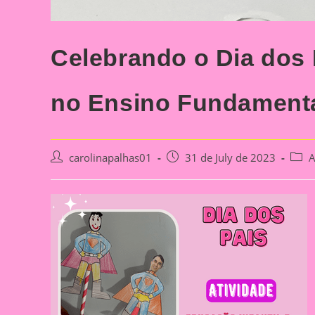
Celebrando o Dia dos 
no Ensino Fundament
Post
Post
Post
carolinapalhas01
31 de July de 2023
A
author:
published:
categ