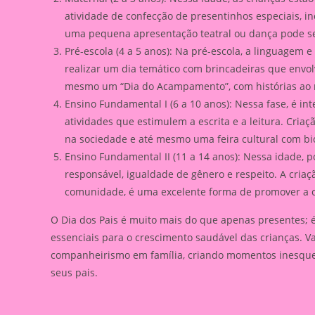
atividade de confecção de presentinhos especiais, i
uma pequena apresentação teatral ou dança pode s
Pré-escola (4 a 5 anos): Na pré-escola, a linguagem 
realizar um dia temático com brincadeiras que envolv
mesmo um “Dia do Acampamento”, com histórias ao r
Ensino Fundamental I (6 a 10 anos): Nessa fase, é in
atividades que estimulem a escrita e a leitura. Criaç
na sociedade e até mesmo uma feira cultural com bio
Ensino Fundamental II (11 a 14 anos): Nessa idade
responsável, igualdade de gênero e respeito. A criaç
comunidade, é uma excelente forma de promover a cid
O Dia dos Pais é muito mais do que apenas presentes; é
essenciais para o crescimento saudável das crianças. V
companheirismo em família, criando momentos inesque
seus pais.