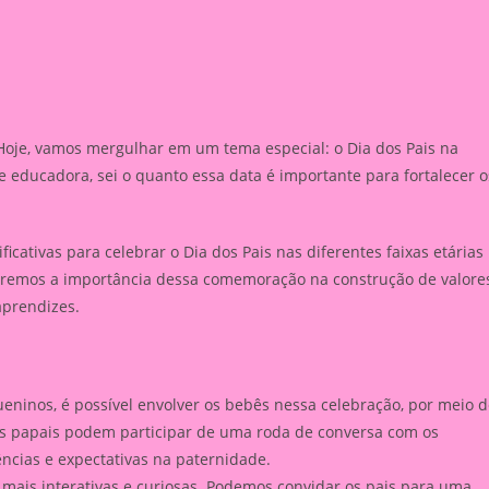
 Hoje, vamos mergulhar em um tema especial: o Dia dos Pais na
 educadora, sei o quanto essa data é importante para fortalecer o
ificativas para celebrar o Dia dos Pais nas diferentes faixas etárias
eremos a importância dessa comemoração na construção de valores
aprendizes.
eninos, é possível envolver os bebês nessa celebração, por meio 
 Os papais podem participar de uma roda de conversa com os
ências e expectativas na paternidade.
o mais interativas e curiosas. Podemos convidar os pais para uma