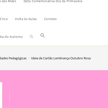
a das Mães
Data Comemorativa Dia da Primavera
Circo
Volta às Aulas
Contato
ia do Autismo
idades Pedagógicas
>
Ideia de Cartão Lembrança Outubro Rosa