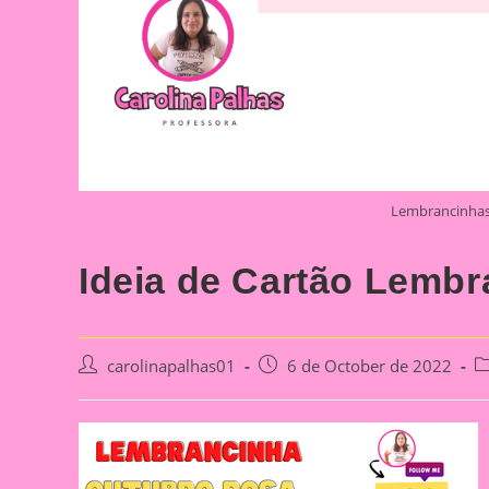
Lembrancinhas
Ideia de Cartão Lemb
Post
Post
Po
carolinapalhas01
6 de October de 2022
author:
published:
ca