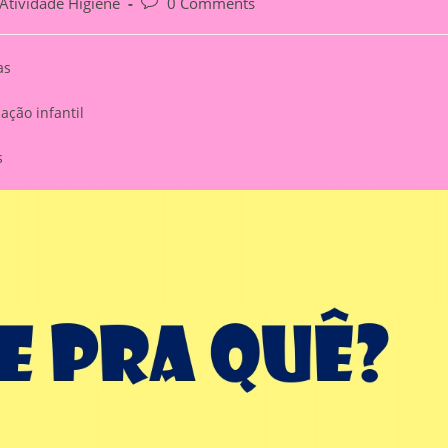
Post
Atividade Higiene
0 Comments
gory:
comments:
as
ação infantil
s