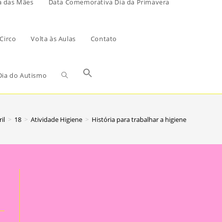
a das Mães
Data Comemorativa Dia da Primavera
Circo
Volta às Aulas
Contato
ia do Autismo
il
>
18
>
Atividade Higiene
>
História para trabalhar a higiene