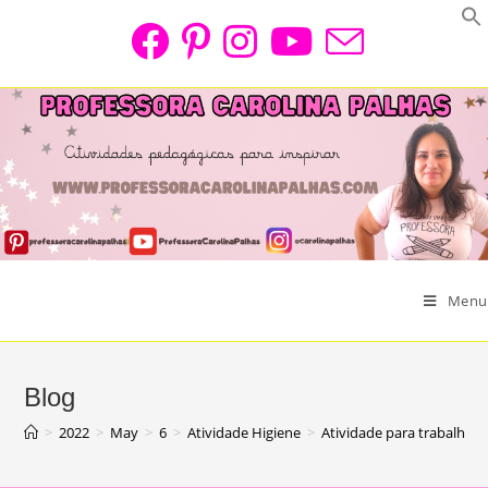
Skip
to
content
Menu
Blog
>
2022
>
May
>
6
>
Atividade Higiene
>
Atividade para trabalhar 