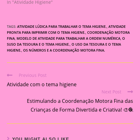
In "Atividade Higiene"
TAGS:
ATIVIDADE LÚDICA PARA TRABALHAR O TEMA HIGIENE.
,
ATIVIDADE
PRONTA PARA IMPRIMIR COM O TEMA HIGIENE.
,
COORDENAÇÃO MOTORA
FINA
,
MODELO DE ATIVIDADE PARA TRABALHAR A ORDEM NUMÉRICA
,
O
SUSO DA TESOURA E O TEMA HIGIENE.
,
O USO DA TESOURA E O TEMA
HIGIENE.
,
OS NÚMEROS E A COORDENAÇÃO MOTORA FINA.
Previous Post
Read
Atividade com o tema higiene
more
Next Post
articles
Estimulando a Coordenação Motora Fina das
Crianças de Forma Divertida e Criativa! 🎨🧶
YOU MIGHT ALSO LIKE