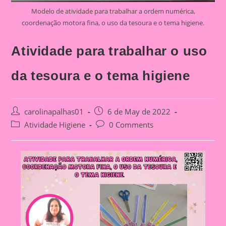
Modelo de atividade para trabalhar a ordem numérica,
coordenação motora fina, o uso da tesoura e o tema higiene.
Atividade para trabalhar o uso
da tesoura e o tema higiene
Post
Post
carolinapalhas01
6 de May de 2022
author:
published:
Post
Post
Atividade Higiene
0 Comments
category:
comments: