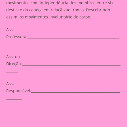
movimentos com independência dos membros entre si e
destes e da cabeça em relação ao tronco. Descobrindo
assim os movimentos involuntário do corpo.
Ass.
Professora:______________________________________________________
___________
Ass. da
Direção:__________________________________________________________
_______
Ass.
Responsável:____________________________________________________
_________