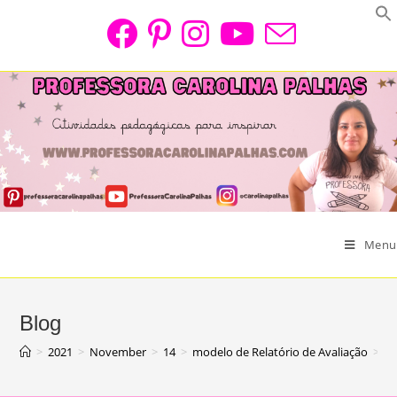
Skip
to
content
Menu
Blog
>
2021
>
November
>
14
>
modelo de Relatório de Avaliação
>
Mo