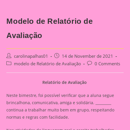
Modelo de Relatório de
Avaliação
Post
Post
carolinapalhas01
14 de November de 2021
author:
published:
Post
Post
modelo de Relatório de Avaliação
0 Comments
category:
comments:
Relatório de Avaliação
Neste bimestre, foi possível verificar que a aluna segue
brincalhona, comunicativa, amiga e solidária. _________
continua a trabalhar muito bem em grupo, respeitando
normas e regras com facilidade.