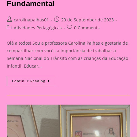
Fundamental
Post
Post
carolinapalhas01
20 de September de 2023
author:
published:
Post
Post
Atividades Pedagógicas
0 Comments
category:
comments:
Olá a todos! Sou a professora Carolina Palhas e gostaria de
compartilhar com vocês a importância de trabalhar a
Semana Nacional do Trânsito com as crianças da Educação
Infantil. Educar…
Atividade
Continue Reading
Com
O
Tema
Semana
Nacional
Do
Trânsito|Despertando
A
Consciência
No
Trânsito:
Educação
Infantil