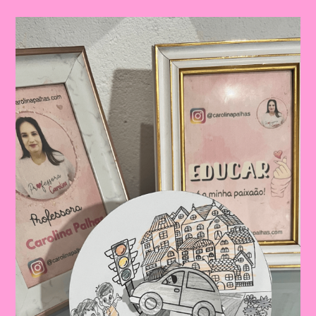
Semana
Nacional
Do
Trânsito|Despertando
A
Consciência
No
Trânsito:
Educação
Infantil
E
Ensino
Fundamental