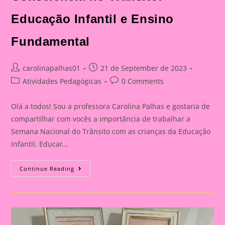
Educação Infantil e Ensino
Fundamental
Post
Post
carolinapalhas01
21 de September de 2023
author:
published:
Post
Post
Atividades Pedagógicas
0 Comments
category:
comments:
Olá a todos! Sou a professora Carolina Palhas e gostaria de
compartilhar com vocês a importância de trabalhar a
Semana Nacional do Trânsito com as crianças da Educação
Infantil. Educar…
Atividade
Continue Reading
Com
O
Tema
Semana
Nacional
Do
Trânsito|Despertando
A