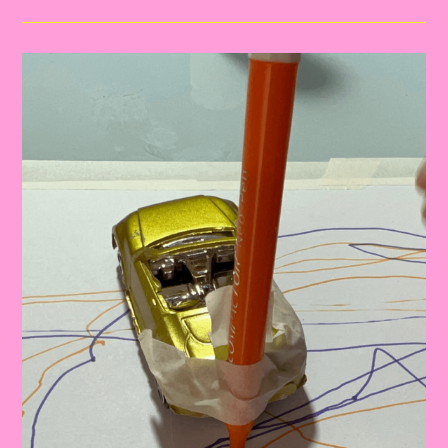
O
Tema
Semana
Nacional
Do
Trânsito|Despertando
A
Consciência
No
Trânsito:
Educação
Infantil
E
Ensino
Fundamental