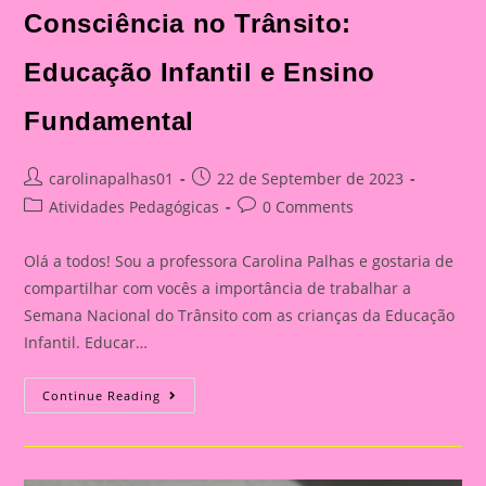
Consciência no Trânsito:
Educação Infantil e Ensino
Fundamental
Post
Post
carolinapalhas01
22 de September de 2023
author:
published:
Post
Post
Atividades Pedagógicas
0 Comments
category:
comments:
Olá a todos! Sou a professora Carolina Palhas e gostaria de
compartilhar com vocês a importância de trabalhar a
Semana Nacional do Trânsito com as crianças da Educação
Infantil. Educar…
Atividade
Continue Reading
Com
O
Tema
Semana
Nacional