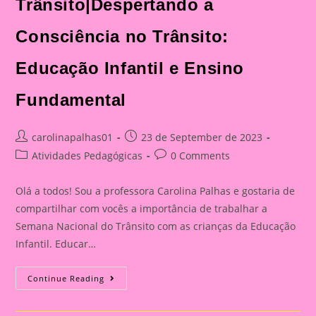
Trânsito|Despertando a
Consciência no Trânsito:
Educação Infantil e Ensino
Fundamental
Post
Post
carolinapalhas01
23 de September de 2023
author:
published:
Post
Post
Atividades Pedagógicas
0 Comments
category:
comments:
Olá a todos! Sou a professora Carolina Palhas e gostaria de
compartilhar com vocês a importância de trabalhar a
Semana Nacional do Trânsito com as crianças da Educação
Infantil. Educar…
Atividade
Continue Reading
Com
O
Tema