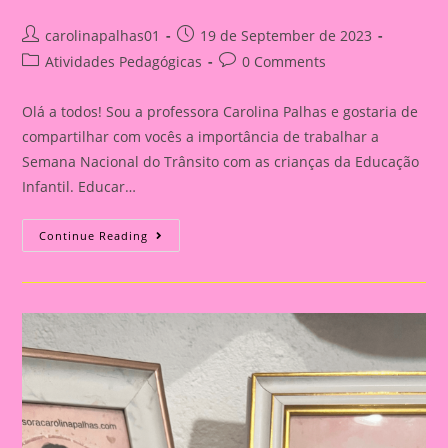
Post
Post
carolinapalhas01
19 de September de 2023
author:
published:
Post
Post
Atividades Pedagógicas
0 Comments
category:
comments:
Olá a todos! Sou a professora Carolina Palhas e gostaria de
compartilhar com vocês a importância de trabalhar a
Semana Nacional do Trânsito com as crianças da Educação
Infantil. Educar…
Carro
Continue Reading
3D|Atividade
Com
O
Tema
Semana
Nacional
Do
Trânsito|Despertando
A
Consciência
No
Trânsito:
Educação
Infantil
E