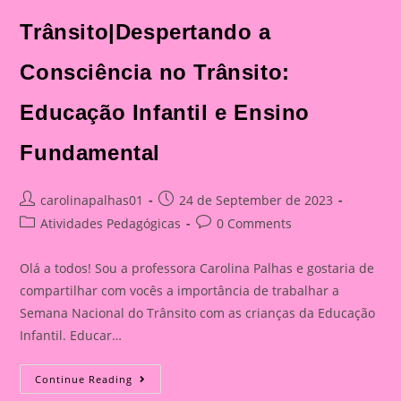
Trânsito|Despertando a
Consciência no Trânsito:
Educação Infantil e Ensino
Fundamental
Post
Post
carolinapalhas01
24 de September de 2023
author:
published:
Post
Post
Atividades Pedagógicas
0 Comments
category:
comments:
Olá a todos! Sou a professora Carolina Palhas e gostaria de
compartilhar com vocês a importância de trabalhar a
Semana Nacional do Trânsito com as crianças da Educação
Infantil. Educar…
Atividade
Continue Reading
Com