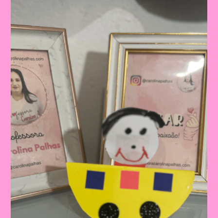
Do
Trânsito|Despertando
A
Consciência
No
Trânsito:
Educação
Infantil
E
Ensino
Fundamental