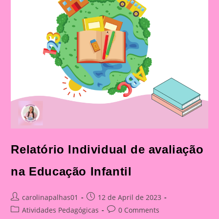
Relatório Individual de avaliação
na Educação Infantil
Post
Post
carolinapalhas01
12 de April de 2023
author:
published:
Post
Post
Atividades Pedagógicas
0 Comments