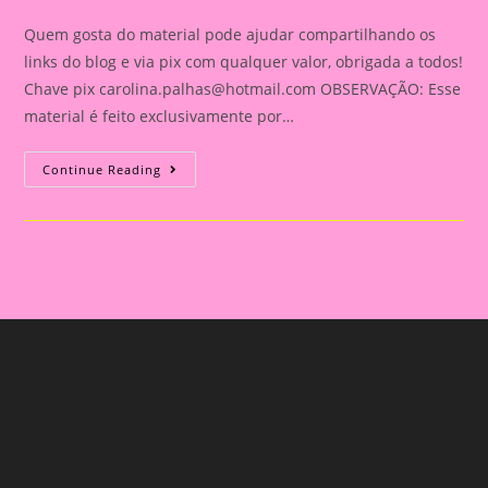
category:
comments:
Quem gosta do material pode ajudar compartilhando os
links do blog e via pix com qualquer valor, obrigada a todos!
Chave pix
carolina.palhas@hotmail.com
OBSERVAÇÃO: Esse
material é feito exclusivamente por…
Relatório
Continue Reading
Individual
De
Avaliação
Na
Educação
Infantil