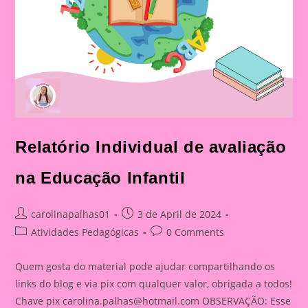
Relatório Individual de avaliação
na Educação Infantil
Post
Post
carolinapalhas01
3 de April de 2024
author:
published:
Post
Post
Atividades Pedagógicas
0 Comments
category:
comments:
Quem gosta do material pode ajudar compartilhando os
links do blog e via pix com qualquer valor, obrigada a todos!
Chave pix
carolina.palhas@hotmail.com
OBSERVAÇÃO: Esse