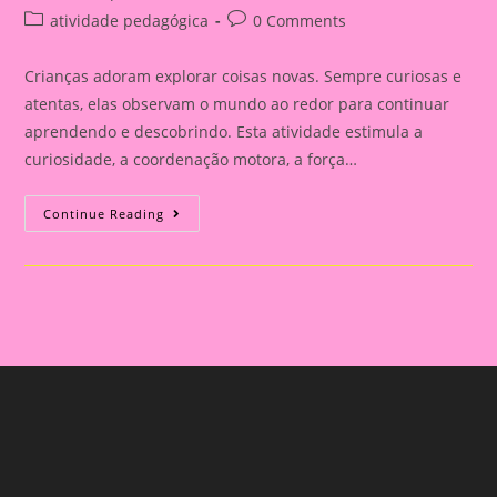
author:
published:
Post
Post
atividade pedagógica
0 Comments
category:
comments:
Crianças adoram explorar coisas novas. Sempre curiosas e
atentas, elas observam o mundo ao redor para continuar
aprendendo e descobrindo. Esta atividade estimula a
curiosidade, a coordenação motora, a força…
Técnica
Continue Reading
De
Desenho
Para
A
Educação
Infantil