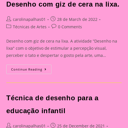
Desenho com giz de cera na lixa.
Post
Post
carolinapalhas01
28 de March de 2022
author:
published:
Post
Post
Técnicas de Artes
0 Comments
category:
comments:
Desenho com giz de cera na lixa. A atividade “Desenho na
lixa" com o objetivo de estimular a percepção visual,
perceber o tato e despertar o gosto pela arte, uma…
Desenho
Continue Reading
Com
Giz
De
Cera
Na
Lixa.
Técnica de desenho para a
educação infantil
Post
Post
carolinapalhas01
25 de December de 2021