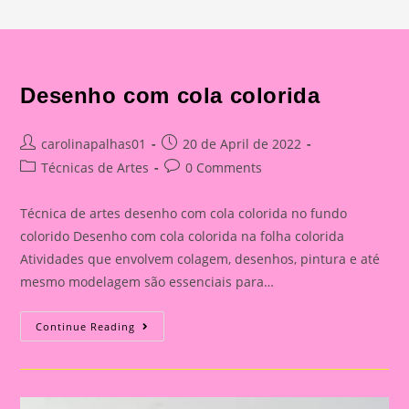
Desenho com cola colorida
Post
Post
carolinapalhas01
20 de April de 2022
author:
published:
Post
Post
Técnicas de Artes
0 Comments
category:
comments:
Técnica de artes desenho com cola colorida no fundo
colorido Desenho com cola colorida na folha colorida
Atividades que envolvem colagem, desenhos, pintura e até
mesmo modelagem são essenciais para…
Desenho
Continue Reading
Com
Cola
Colorida